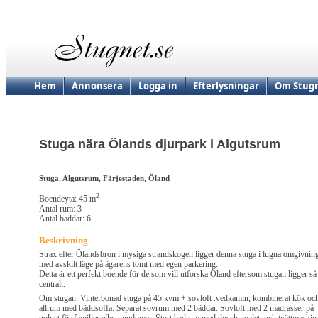
Hem
Annonsera
Logga in
Efterlysningar
Om Stugn
Stuga nära Ölands djurpark i Algutsrum
Stuga, Algutsrum, Färjestaden, Öland
2
Boendeyta: 45 m
Antal rum: 3
Antal bäddar: 6
Beskrivning
Strax efter Ölandsbron i mysiga strandskogen ligger denna stuga i lugna omgivnin
med avskilt läge på ägarens tomt med egen parkering.
Detta är ett perfekt boende för de som vill utforska Öland eftersom stugan ligger så
centralt.
Om stugan: Vinterbonad stuga på 45 kvm + sovloft .vedkamin, kombinerat kök oc
allrum med bäddsoffa. Separat sovrum med 2 bäddar. Sovloft med 2 madrasser på