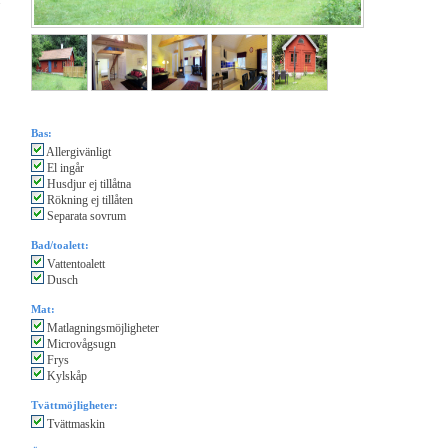
.
Bas:
Allergivänligt
El ingår
Husdjur ej tillåtna
Rökning ej tillåten
Separata sovrum
Bad/toalett:
Vattentoalett
Dusch
Mat:
Matlagningsmöjligheter
Microvågsugn
Frys
Kylskåp
Tvättmöjligheter:
Tvättmaskin