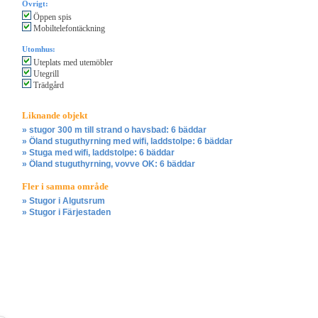
Övrigt:
Öppen spis
Mobiltelefontäckning
Utomhus:
Uteplats med utemöbler
Utegrill
Trädgård
Liknande objekt
» stugor 300 m till strand o havsbad: 6 bäddar
» Öland stuguthyrning med wifi, laddstolpe: 6 bäddar
» Stuga med wifi, laddstolpe: 6 bäddar
» Öland stuguthyrning, vovve OK: 6 bäddar
Fler i samma område
» Stugor i Algutsrum
» Stugor i Färjestaden