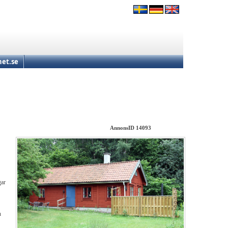
et.se
AnnonsID 14093
gar
h