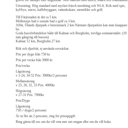
golvet för familjer eller ungdomar. Stort badrum med dusch, toalett och tvättmaskin
Utrustning: Hög standard med mycket fräsch inredning och Wi-fi. Kök med spis,
kyl/frys, micro, kaffebryggare, vattenkokare, utemöbler och grill.
Till Färjestaden är det ca 5 km.
Möllstorps bad o saxnäs bad o golf ca 3 km.
Affär, Ölands djurpark o bensinmack 2 km Närmare djurparken kan man knappast
bo.
Goda bussförbindelser både till Kalmar och Borgholm, trevliga sommarstäder. (10
min gångväg till bussen)
Kalmar 12 km, Borgholm 27 km
Rök och djurfritt, ej använda sovsäckar.
Pris per dygn från 750 kr
Pris per vecka från 3900 kr
Pris/vecka
Lågsäsong
v 1-24, 34-52 Pris: 3900kr/2 personer
Mellansäsong
v 25, 26, 32, 33 Pris: 4900kr
Högsäsong
v 27-31 Pris: 7900kr
Pris/Dygn
Lågsäsong
750:-/ dygn/2 personer
Är ni fler än 2 personer, ring för prisuppgift
Ring gärna till oss om du vill veta mer om stugan eller om du vill boka.