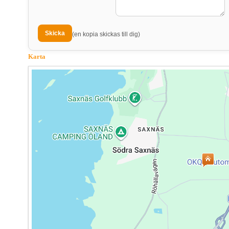
(en kopia skickas till dig)
Karta