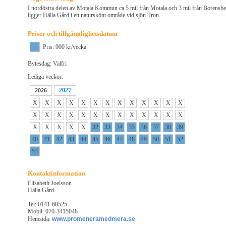
I nordöstra delen av Motala Kommun ca 5 mil från Motala och 3 mil från Borensb
ligger Hälla Gård i ett naturskönt område vid sjön Tron.
Priser och tillgänglighetsdatum
Pris: 900 kr/vecka
Bytesdag: Valfri
Lediga veckor:
2027
2026
X
X
X
X
X
X
X
X
X
X
X
X
X
X
X
X
X
X
X
X
X
X
X
X
X
X
X
X
X
X
X
32
33
34
35
36
37
38
39
40
41
42
43
44
45
46
47
48
49
50
51
52
53
Kontaktinformation
Elisabeth Joelsson
Hälla Gård
Tel: 0141-60525
Mobil: 070-3415048
Hemsida:
www.promeneramedmera.se