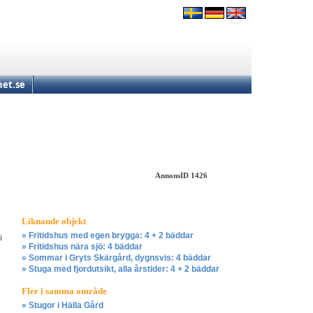
et.se
AnnonsID 1426
Liknande objekt
» Fritidshus med egen brygga: 4 + 2 bäddar
i
» Fritidshus nära sjö: 4 bäddar
» Sommar i Gryts Skärgård, dygnsvis: 4 bäddar
» Stuga med fjordutsikt, alla årstider: 4 + 2 bäddar
Fler i samma område
» Stugor i Hälla Gård