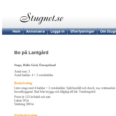
Hem
Annonsera
Logga in
Efterlysningar
Om Stugn
Bo på Lantgård
Stuga, Hälla Gård, Östergötland
Antal rum: 3
Antal bäddar: 4 + 2 extrabäddar
Beskrivning
Liten stuga med 4 bäddar + 2 extrabäddar. Självhushåll och dusch, toa, tvättmaskin 
huvudbyggnad. Bad från brygga och tillgång till båt. Vandringsled.
Priset är 125 kr/bädd och natt
Lakan 50 kr
Städning 300 kr
Vägbeskrivning