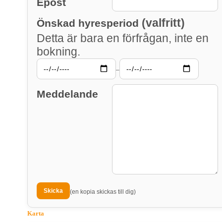
Epost
(valfritt)
Önskad hyresperiod
Detta är bara en förfrågan, inte en
bokning.
–
Meddelande
(en kopia skickas till dig)
Karta