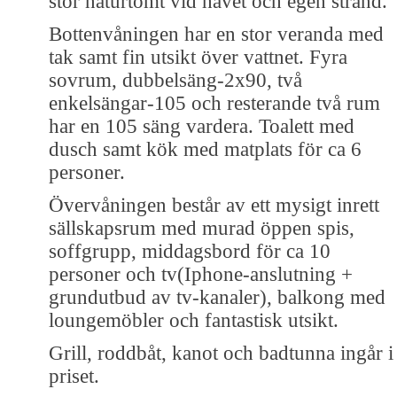
stor naturtomt vid havet och egen strand.
Bottenvåningen har en stor veranda med
tak samt fin utsikt över vattnet. Fyra
sovrum, dubbelsäng-2x90, två
enkelsängar-105 och resterande två rum
har en 105 säng vardera. Toalett med
dusch samt kök med matplats för ca 6
personer.
Övervåningen består av ett mysigt inrett
sällskapsrum med murad öppen spis,
soffgrupp, middagsbord för ca 10
personer och tv(Iphone-anslutning +
grundutbud av tv-kanaler), balkong med
loungemöbler och fantastisk utsikt.
Grill, roddbåt, kanot och badtunna ingår i
priset.