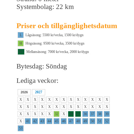
Systembolag: 22 km
Priser och tillgänglighetsdatum
L
Lågsäsong: 5500 kr/vecka, 1500 kr/dygn
H
Högsäsong: 9500 kr/vecka, 3500 kr/dygn
M1
Mellansäsong: 7000 kr/vecka, 2000 kr/dygn
Bytesdag: Söndag
Lediga veckor:
2027
2026
X
X
X
X
X
X
X
X
X
X
X
X
X
X
X
X
X
X
X
X
X
X
X
X
X
X
X
X
X
X
X
32
X
34
35
36
37
38
39
X
41
42
43
44
45
46
47
48
49
50
51
52
53