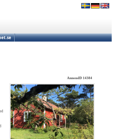
et.se
AnnonsID 14384
med
d