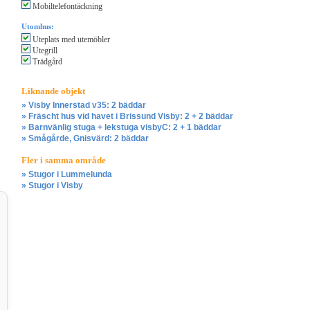
Mobiltelefontäckning
Utomhus:
Uteplats med utemöbler
Utegrill
Trädgård
Liknande objekt
» Visby Innerstad v35: 2 bäddar
» Fräscht hus vid havet i Brissund Visby: 2 + 2 bäddar
» Barnvänlig stuga + lekstuga visbyC: 2 + 1 bäddar
» Smågårde, Gnisvärd: 2 bäddar
Fler i samma område
» Stugor i Lummelunda
» Stugor i Visby