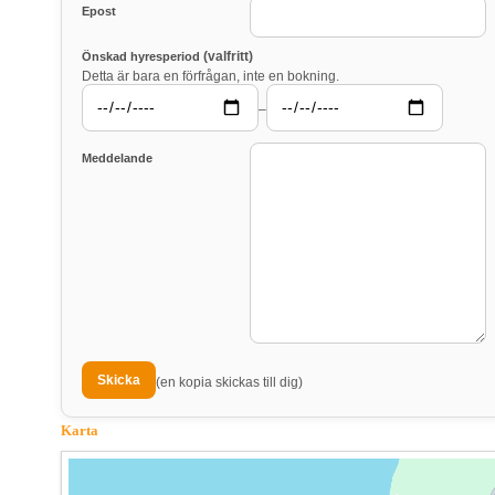
Epost
(valfritt)
Önskad hyresperiod
Detta är bara en förfrågan, inte en bokning.
–
Meddelande
(en kopia skickas till dig)
Karta