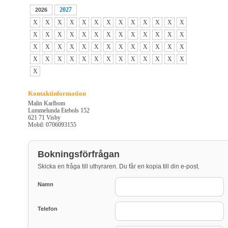
2027
2026
X
X
X
X
X
X
X
X
X
X
X
X
X
X
X
X
X
X
X
X
X
X
X
X
X
X
X
X
X
X
X
X
X
X
X
X
X
X
X
X
X
X
X
X
X
X
X
X
X
X
X
X
X
Kontaktinformation
Malin Karlbom
Lummelunda Etebols 152
621 71 Visby
Mobil: 0706093155
Bokningsförfrågan
Skicka en fråga till uthyraren. Du får en kopia till din e-post.
Namn
Telefon