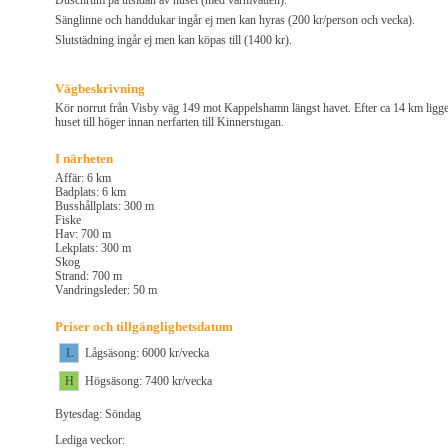
Duschrum på utsidan av huset (med varmvatten).
Sänglinne och handdukar ingår ej men kan hyras (200 kr/person och vecka).
Slutstädning ingår ej men kan köpas till (1400 kr).
Vägbeskrivning
Kör norrut från Visby väg 149 mot Kappelshamn längst havet. Efter ca 14 km ligg
huset till höger innan nerfarten till Kinnerstugan.
I närheten
Affär: 6 km
Badplats: 6 km
Busshållplats: 300 m
Fiske
Hav: 700 m
Lekplats: 300 m
Skog
Strand: 700 m
Vandringsleder: 50 m
Priser och tillgänglighetsdatum
L
Lågsäsong: 6000 kr/vecka
H
Högsäsong: 7400 kr/vecka
Bytesdag: Söndag
Lediga veckor: