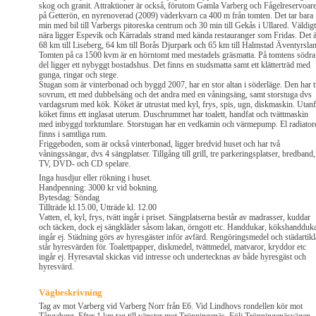
skog och granit. Attraktioner är också, förutom Gamla Varberg och Fågelreservoare
på Getterön, en nyrenoverad (2009) väderkvarn ca 400 m från tomten. Det tar bara
min med bil till Varbergs pitoreska centrum och 30 min till Gekås i Ullared. Väldigt
nära ligger Espevik och Kärradals strand med kända restauranger som Fridas. Det 
68 km till Liseberg, 64 km till Borås Djurpark och 65 km till Halmstad Äventyrsla
Tomten på ca 1500 kvm är en hörntomt med mestadels gräsmatta. På tomtens södra
del ligger ett nybyggt bostadshus. Det finns en studsmatta samt ett klätterträd med
gunga, ringar och stege.
Stugan som är vinterbonad och byggd 2007, har en stor altan i söderläge. Den har 
sovrum, ett med dubbelsäng och det andra med en våningsäng, samt storstuga dvs
vardagsrum med kök. Köket är utrustat med kyl, frys, spis, ugn, diskmaskin. Utan
köket finns ett inglasat uterum. Duschrummet har toalett, handfat och tvättmaskin
med inbyggd torktumlare. Storstugan har en vedkamin och värmepump. El radiator
finns i samtliga rum.
Friggeboden, som är också vinterbonad, ligger bredvid huset och har två
våningssängar, dvs 4 sängplatser. Tillgång till grill, tre parkeringsplatser, bredband,
TV, DVD- och CD spelare.
Inga husdjur eller rökning i huset.
Handpenning: 3000 kr vid bokning.
Bytesdag: Söndag
Tillträde kl.15.00, Utträde kl. 12.00
Vatten, el, kyl, frys, tvätt ingår i priset. Sängplatserna består av madrasser, kuddar
och täcken, dock ej sängkläder såsom lakan, örngott etc. Handdukar, kökshandduk
ingår ej. Städning görs av hyresgäster inför avfärd. Rengöringsmedel och städartikl
står hyresvärden för. Toalettpapper, diskmedel, tvättmedel, matvaror, kryddor etc
ingår ej. Hyresavtal skickas vid intresse och undertecknas av både hyresgäst och
hyresvärd.
Vägbeskrivning
Tag av mot Varberg vid Varberg Norr från E6. Vid Lindhovs rondellen kör mot