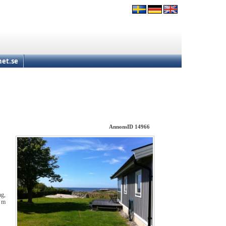
et.se
AnnonsID 14966
ag,
0 m