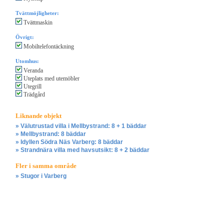
Tvättmöjligheter:
Tvättmaskin
Övrigt:
Mobiltelefontäckning
Utomhus:
Veranda
Uteplats med utemöbler
Utegrill
Trädgård
Liknande objekt
» Välutrustad villa i Mellbystrand: 8 + 1 bäddar
» Mellbystrand: 8 bäddar
» Idyllen Södra Näs Varberg: 8 bäddar
» Strandnära villa med havsutsikt: 8 + 2 bäddar
Fler i samma område
» Stugor i Varberg