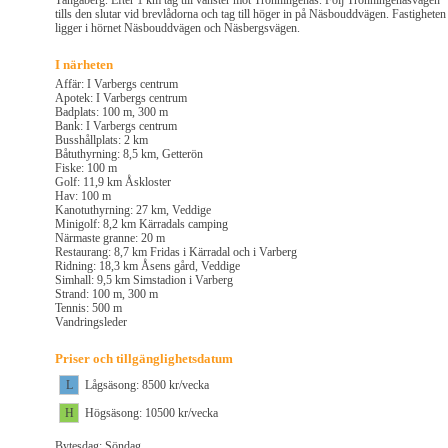
Tångaberg. Efter 1 km tag till vänster mot Trönningenäs. Följ Trönningenäsvägen
tills den slutar vid brevlådorna och tag till höger in på Näsbouddvägen. Fastigheten
ligger i hörnet Näsbouddvägen och Näsbergsvägen.
I närheten
Affär: I Varbergs centrum
Apotek: I Varbergs centrum
Badplats: 100 m, 300 m
Bank: I Varbergs centrum
Busshållplats: 2 km
Båtuthyrning: 8,5 km, Getterön
Fiske: 100 m
Golf: 11,9 km Åskloster
Hav: 100 m
Kanotuthyrning: 27 km, Veddige
Minigolf: 8,2 km Kärradals camping
Närmaste granne: 20 m
Restaurang: 8,7 km Fridas i Kärradal och i Varberg
Ridning: 18,3 km Åsens gård, Veddige
Simhall: 9,5 km Simstadion i Varberg
Strand: 100 m, 300 m
Tennis: 500 m
Vandringsleder
Priser och tillgänglighetsdatum
L
Lågsäsong: 8500 kr/vecka
H
Högsäsong: 10500 kr/vecka
Bytesdag: Söndag