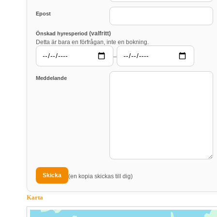
Epost
(valfritt)
Önskad hyresperiod
Detta är bara en förfrågan, inte en bokning.
–
Meddelande
(en kopia skickas till dig)
Karta