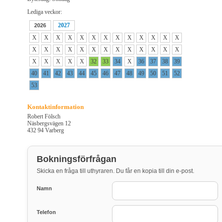
Lediga veckor:
2027
2026
X
X
X
X
X
X
X
X
X
X
X
X
X
X
X
X
X
X
X
X
X
X
X
X
X
X
X
X
X
X
X
32
33
34
X
36
37
38
39
40
41
42
43
44
45
46
47
48
49
50
51
52
53
Kontaktinformation
Robert Fölsch
Näsbergsvägen 12
432 94 Varberg
Bokningsförfrågan
Skicka en fråga till uthyraren. Du får en kopia till din e-post.
Namn
Telefon