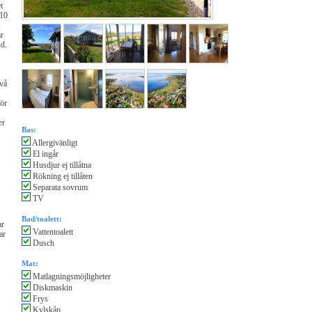
t
 10
är
nd.
två
för
er
Bas:
Allergivänligt
El ingår
Husdjur ej tillåtna
Rökning ej tillåten
Separata sovrum
TV
Bad/toalett:
ar
Vattentoalett
ar
Dusch
Mat:
Matlagningsmöjligheter
Diskmaskin
Frys
Kylskåp