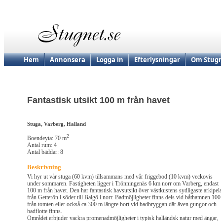
Hem
Annonsera
Logga in
Efterlysningar
Om Stugn
Fantastisk utsikt 100 m från havet
Stuga, Varberg, Halland
2
Boendeyta: 70 m
Antal rum: 4
Antal bäddar: 8
Beskrivning
Vi hyr ut vår stuga (60 kvm) tillsammans med vår friggebod (10 kvm) veckovis
under sommaren. Fastigheten ligger i Trönningenäs 6 km norr om Varberg, endast
100 m från havet. Den har fantastisk havsutsikt över västkustens sydligaste arkipel
från Getterön i söder till Balgö i norr. Badmöjligheter finns dels vid båthamnen 10
från tomten eller också ca 300 m längre bort vid badbryggan där även gungor och
badflotte finns.
Området erbjuder vackra promenadmöjligheter i typisk halländsk natur med ängar,