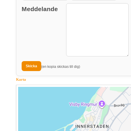
Meddelande
(en kopia skickas till dig)
Karta