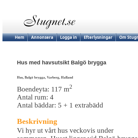
Hem
Annonsera
Logga in
Efterlysningar
Om Stugn
Hus med havsutsikt Balgö brygga
Hus, Balgö brygga, Varberg, Halland
2
Boendeyta: 117 m
Antal rum: 4
Antal bäddar: 5 + 1 extrabädd
Beskrivning
Vi hyr ut vårt hus veckovis under