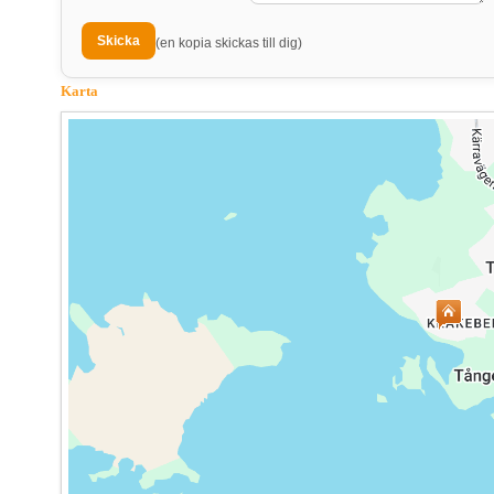
(en kopia skickas till dig)
Karta