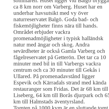
sommaren. Huset ligger vid Balgö brygga
ca 8 km norr om Varberg. Huset har en
underbar havsutsikt med vy över
naturreservatet Balgö. Goda bad- och
fiskemöjligheter finns nära till hands.
Området erbjuder vackra
promenadmöjligheter i typisk halländsk
natur med ängar och skog. Andra
sevärdheter är också Gamla Varberg och
fågelreservatet på Getterön. Det tar ca 10
minuter med bil in till Varbergs vackra
centrum och ca 30 minuter till Gekås i
Ullared. På promenadavstånd ligger
Espevik och Kärradals strand med kända
restauranger som Fridas. Det är 68 km till
Liseberg, 64 km till Borås djurpark och 6
km till Halmstads äventyrsland.
Tomten på 1000 kvm är en sluttande tomt