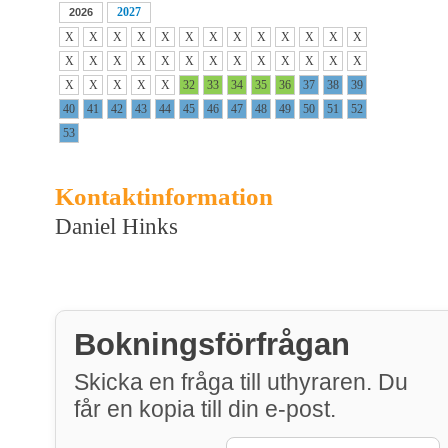
2027
2026
X
X
X
X
X
X
X
X
X
X
X
X
X
X
X
X
X
X
X
X
X
X
X
X
X
X
X
X
X
X
X
32
33
34
35
36
37
38
39
40
41
42
43
44
45
46
47
48
49
50
51
52
53
Kontaktinformation
Daniel Hinks
Bokningsförfrågan
Skicka en fråga till uthyraren. Du
får en kopia till din e-post.