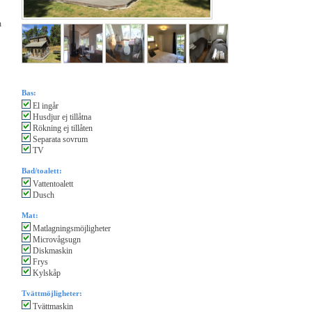
n
Bas:
El ingår
Husdjur ej tillåtna
Rökning ej tillåten
Separata sovrum
TV
Bad/toalett:
Vattentoalett
Dusch
Mat:
Matlagningsmöjligheter
Microvågsugn
Diskmaskin
Frys
Kylskåp
Tvättmöjligheter:
Tvättmaskin