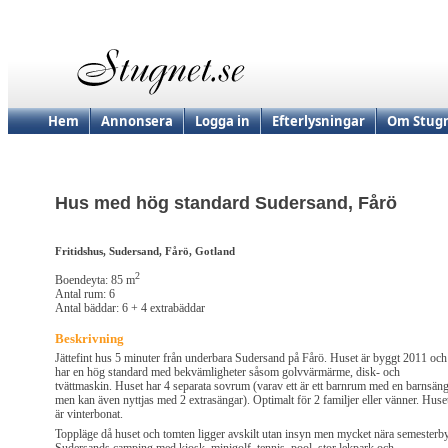
Hem
Annonsera
Logga in
Efterlysningar
Om Stugn
Hus med hög standard Sudersand, Fårö
Fritidshus, Sudersand, Fårö, Gotland
2
Boendeyta: 85 m
Antal rum: 6
Antal bäddar: 6 + 4 extrabäddar
Beskrivning
Jättefint hus 5 minuter från underbara Sudersand på Fårö. Huset är byggt 2011 och
har en hög standard med bekvämligheter såsom golvvärmärme, disk- och
tvättmaskin. Huset har 4 separata sovrum (varav ett är ett barnrum med en barnsän
men kan även nyttjas med 2 extrasängar). Optimalt för 2 familjer eller vänner. Huse
är vinterbonat.
Toppläge då huset och tomten ligger avskilt utan insyn men mycket nära semesterb