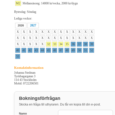
M2
Mellansäsong: 14000 kr/vecka, 2000 kr/dygn
Bytesdag: Söndag
Lediga veckor:
2027
2026
X
X
X
X
X
X
X
X
X
X
X
X
X
X
X
X
X
X
X
X
X
X
X
X
X
X
X
X
X
X
X
32
33
34
35
36
37
38
39
40
41
42
43
44
45
46
47
48
49
50
51
52
53
Kontaktinformation
Johanna Stedman
Tyskbagargatan 3
114 43 Stockholm
Mobil: 0722206501
Bokningsförfrågan
Skicka en fråga till uthyraren. Du får en kopia till din e-post.
Namn