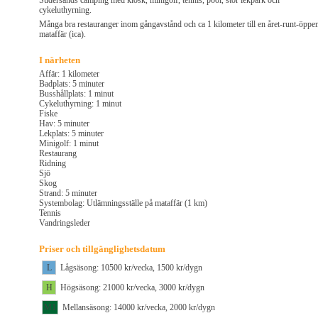
Sudersands camping med kiosk, minigolf, tennis, pool, stor lekpark och
cykeluthyrning.
Många bra restauranger inom gångavstånd och ca 1 kilometer till en året-runt-öppe
mataffär (ica).
I närheten
Affär: 1 kilometer
Badplats: 5 minuter
Busshållplats: 1 minut
Cykeluthyrning: 1 minut
Fiske
Hav: 5 minuter
Lekplats: 5 minuter
Minigolf: 1 minut
Restaurang
Ridning
Sjö
Skog
Strand: 5 minuter
Systembolag: Utlämningsställe på mataffär (1 km)
Tennis
Vandringsleder
Priser och tillgänglighetsdatum
L
Lågsäsong: 10500 kr/vecka, 1500 kr/dygn
H
Högsäsong: 21000 kr/vecka, 3000 kr/dygn
M1
Mellansäsong: 14000 kr/vecka, 2000 kr/dygn