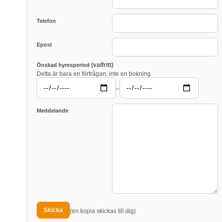
Telefon
Epost
(valfritt)
Önskad hyresperiod
Detta är bara en förfrågan, inte en bokning.
–
Meddelande
(en kopia skickas till dig)