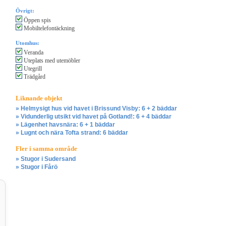
Övrigt:
Öppen spis
Mobiltelefontäckning
Utomhus:
Veranda
Uteplats med utemöbler
Utegrill
Trädgård
Liknande objekt
» Helmysigt hus vid havet i Brissund Visby: 6 + 2 bäddar
» Vidunderlig utsikt vid havet på Gotland!: 6 + 4 bäddar
» Lägenhet havsnära: 6 + 1 bäddar
» Lugnt och nära Tofta strand: 6 bäddar
Fler i samma område
» Stugor i Sudersand
» Stugor i Fårö