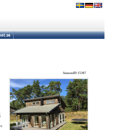
et.se
AnnonsID 15307
g
t
yn