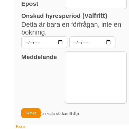
Epost
(valfritt)
Önskad hyresperiod
Detta är bara en förfrågan, inte en
bokning.
–
Meddelande
(en kopia skickas till dig)
Karta