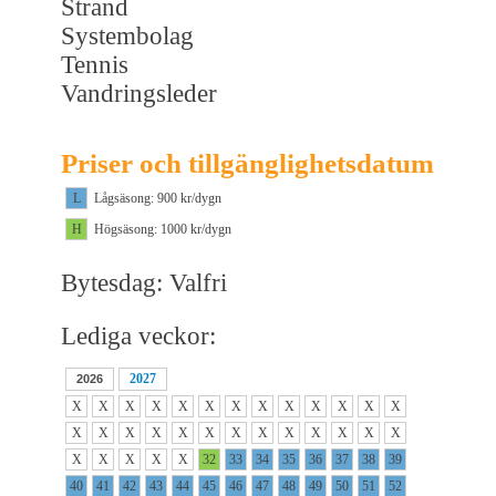
Strand
Systembolag
Tennis
Vandringsleder
Priser och tillgänglighetsdatum
L
Lågsäsong: 900 kr/dygn
H
Högsäsong: 1000 kr/dygn
Bytesdag: Valfri
Lediga veckor:
2027
2026
X
X
X
X
X
X
X
X
X
X
X
X
X
X
X
X
X
X
X
X
X
X
X
X
X
X
X
X
X
X
X
32
33
34
35
36
37
38
39
40
41
42
43
44
45
46
47
48
49
50
51
52