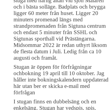
stuga med härlig altan vid sjön Mälaren
och i bästa solläge. Badplats och brygga
ligger 60 meter från huset. Ligger 20
minuters promenad längs med
strandpromenaden från Sigtuna centrum
och endast 5 minuter från SSHL och
Sigtunas sporthall vid Prästängarna.
Midsommar 2022 är redan uthyrt liksom
de flesta datum i Juli. Ledig från ca 10
augusti och framåt.
Stugan är öppen för förfrågningar
ochbokning 19 april till 10 oktober. Jag
håller inte bokningskalendern uppdaterad
här utan ber er skicka e-mail med
förfrågan
I stugan finns en dubbelsäng och en
enkelsäng. Stugan har vedspis, spis,