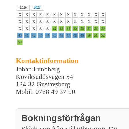
2027
2026
X
X
X
X
X
X
X
X
X
X
X
X
X
X
X
X
X
X
X
X
X
X
X
X
X
X
X
X
X
X
X
32
33
34
35
36
37
38
39
40
41
42
43
44
45
46
47
48
49
50
51
52
53
Kontaktinformation
Johan Lundberg
Koviksuddsvägen 54
134 32 Gustavsberg
Mobil: 0768 49 37 00
Bokningsförfrågan
Skicka en fråga till uthyraren. Du