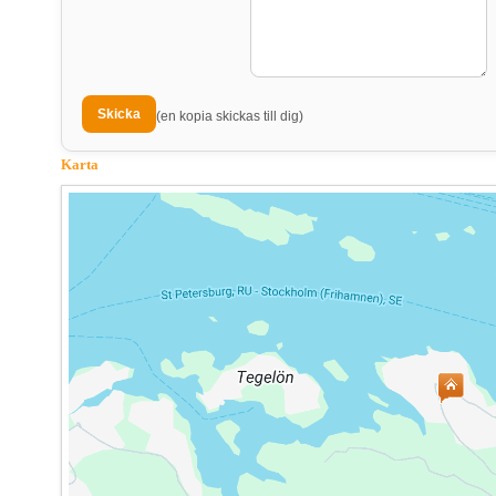
(en kopia skickas till dig)
Karta