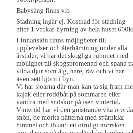
Babysäng finns v.b
Städning ingår ej. Kostnad för städning
efter 1 veckas hyrning av hela huset 600k
I Innansjön finns möjligheter till
upplevelser och återhämtning under alla
årstider, vi har det skogliga rummet med
möjlighet till skogspromenad och spana p
vilda djur som älg, hare, räv och vi har
även sett björn i byn.
Vi har sjöarna där man kan ta sig fram m
kajak eller roddbåt på sommaren eller
vandra med snöskor på isen vintertid.
Vintertid har vi den gnistrande vita orörda
snön, de mörka nätterna med stjärnklar
himmel och ibland ett otroligt norrsken
som dansar på den norrländska himlen oc