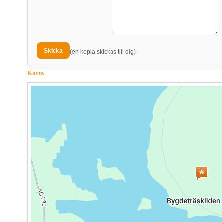
(en kopia skickas till dig)
Karta