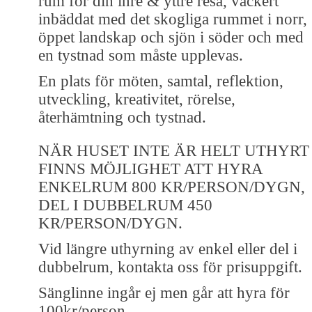
rum för din inre & yttre resa, vackert
inbäddat med det skogliga rummet i norr,
öppet landskap och sjön i söder och med
en tystnad som måste upplevas.
En plats för möten, samtal, reflektion,
utveckling, kreativitet, rörelse,
återhämtning och tystnad.
NÄR HUSET INTE ÄR HELT UTHYRT
FINNS MÖJLIGHET ATT HYRA
ENKELRUM 800 KR/PERSON/DYGN,
DEL I DUBBELRUM 450
KR/PERSON/DYGN.
Vid längre uthyrning av enkel eller del i
dubbelrum, kontakta oss för prisuppgift.
Sänglinne ingår ej men går att hyra för
100kr/person.