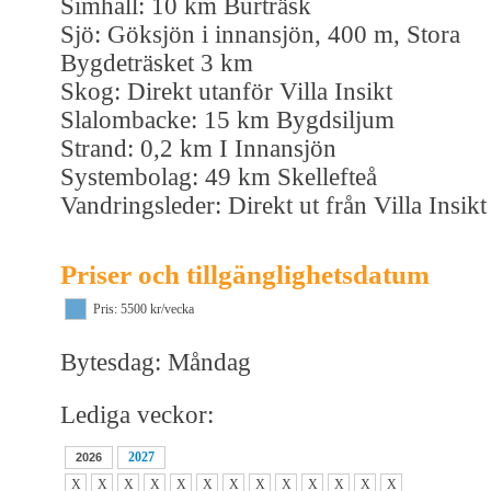
Simhall: 10 km Burträsk
Sjö: Göksjön i innansjön, 400 m, Stora
Bygdeträsket 3 km
Skog: Direkt utanför Villa Insikt
Slalombacke: 15 km Bygdsiljum
Strand: 0,2 km I Innansjön
Systembolag: 49 km Skellefteå
Vandringsleder: Direkt ut från Villa Insikt
Priser och tillgänglighetsdatum
Pris: 5500 kr/vecka
Bytesdag: Måndag
Lediga veckor:
2027
2026
X
X
X
X
X
X
X
X
X
X
X
X
X