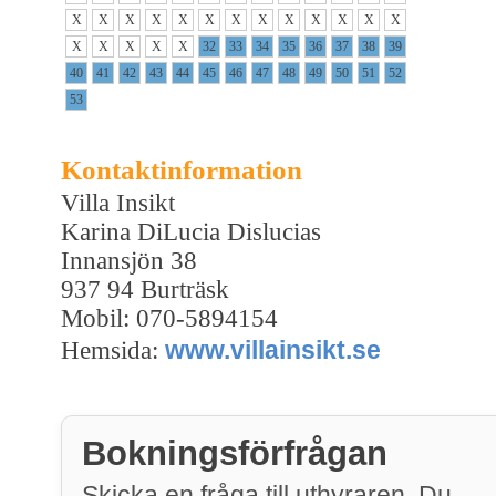
X
X
X
X
X
X
X
X
X
X
X
X
X
X
X
X
X
X
32
33
34
35
36
37
38
39
40
41
42
43
44
45
46
47
48
49
50
51
52
53
Kontaktinformation
Villa Insikt
Karina DiLucia Dislucias
Innansjön 38
937 94 Burträsk
Mobil: 070-5894154
www.villainsikt.se
Hemsida:
Bokningsförfrågan
Skicka en fråga till uthyraren. Du