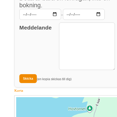
bokning.
–
Meddelande
(en kopia skickas till dig)
Karta