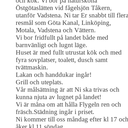
och kök. Vi bor på natursköna
Östgötaslätten vid fågelsjön Tåkern,
utanför Vadstena. Ni tar Er snabbt till fler
resmål som Göta Kanal, Linköping,
Motala, Vadstena och Vättern.
Vi bor fridfullt på landet både med
barnvänligt och lugnt läge.
Huset är med fullt utrustat kök och med
fyra sovplatser, toalett, dusch samt
tvättmaskin.
Lakan och handdukar ingår!
Grill och uteplats.
Vår målsättning är att Ni ska trivas och
kunna njuta av lugnet på landet!
Vi är måna om att hålla Flygeln ren och
fräsch.Städning ingår i priset.
Ni kommer till oss måndag efter kl 17 oc
åker kl 11 söndag.