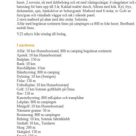
huset. 2 sovrum, ett med dubbelsäng och ett med våningssängar. 4 sängplatser och 
barnsäng för barn upp till 3 år. Kaklad toalett/ dusch. Allrum med kök. Kyl, frys,
diskmaskin, spis, bänkskivor av bohusgranit. Matbord med 6 stolar, tv. Golv av
furu/gran och vitmålade väggar och tak i stående panel.
2 stora matbord på altan med dito stolar. Solstolar.
Affär med begränsat sortiment finns på campingen ca 800 m från huset. Bredband
mobilt finns.
V25 uthyrs från söndag till fredag.
I närheten
Affär: 10 km Hunnebostrand, 800 m camping begränsat sortiment
Apotek: 10 km Hunnebostrand
Badplats: 150 m
Bank: 10 km
Busshållplats: 4 km
Båtuthyrning: 800 m camping
Dykning: 10 km (Smögen)
Fiske: 150 m
Fotbollsplan: 10 km Hunnebostrand
Golf: 13 km Sotenäs golfklubb på Önna
Hav: 150 m
Kanotuthyrning: 800 mKajaker och trampbåtar
Lekplats: 800 m campingen
Minigolf: 10 km Hunnebostrand
Närmaste granne: 50 m
Restaurang: 800 m campingen
Ridning: 10 km, Sotenäs fältrittklubb
Simhall: 10 km,, Tumlaren
Skog: 200 m
Skärgård: 150 m