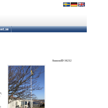
et.se
AnnonsID 16212
t,
r
n