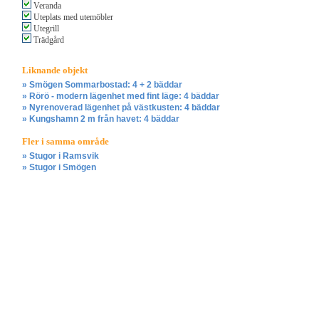
Veranda
Uteplats med utemöbler
Utegrill
Trädgård
Liknande objekt
» Smögen Sommarbostad: 4 + 2 bäddar
» Rörö - modern lägenhet med fint läge: 4 bäddar
» Nyrenoverad lägenhet på västkusten: 4 bäddar
» Kungshamn 2 m från havet: 4 bäddar
Fler i samma område
» Stugor i Ramsvik
» Stugor i Smögen