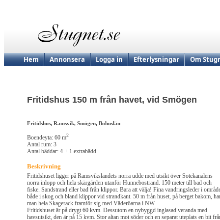
Hem
Annonsera
Logga in
Efterlysningar
Om Stugn
Fritidshus 150 m från havet, vid Smögen
Fritidshus, Ramsvik, Smögen, Bohuslän
2
Boendeyta: 60 m
Antal rum: 3
Antal bäddar: 4 + 1 extrabädd
Beskrivning
Fritidshuset ligger på Ramsvikslandets norra udde med utsikt över Sotekanalens
norra inlopp och hela skärgården utanför Hunnebostrand. 150 meter till bad och
fiske. Sandstrand eller bad från klippor. Bara att välja! Fina vandringsleder i område
både i skog och bland klippor vid strandkant. 50 m från huset, på berget bakom, ha
man hela Skagerack framför sig med Väderöarna i NW.
Fritidshuset är på drygt 60 kvm. Dessutom en nybyggd inglasad veranda med
havsutsikt, den är på 15 kvm. Stor altan mot söder och en separat uteplats en bit frå