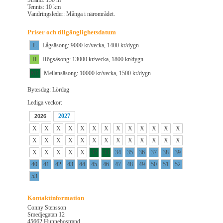
Strand: 150 m
Tennis: 10 km
Vandringsleder: Många i närområdet.
Priser och tillgänglighetsdatum
L
Lågsäsong: 9000 kr/vecka, 1400 kr/dygn
H
Högsäsong: 13000 kr/vecka, 1800 kr/dygn
M1
Mellansäsong: 10000 kr/vecka, 1500 kr/dygn
Bytesdag: Lördag
Lediga veckor:
2027
2026
X
X
X
X
X
X
X
X
X
X
X
X
X
X
X
X
X
X
X
X
X
X
X
X
X
X
X
X
X
X
X
32
33
34
35
36
37
38
39
40
41
42
43
44
45
46
47
48
49
50
51
52
53
Kontaktinformation
Conny Stensson
Smedjegatan 12
45662 Hunnebostrand