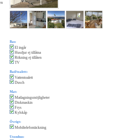
en
Bas:
El ingår
Husdjur ej tillåtna
Rökning ej tillåten
TV
Bad/toalett:
Vattentoalett
Dusch
Mat:
Matlagningsmöjligheter
Diskmaskin
Frys
Kylskåp
Övrigt:
Mobiltelefontäckning
Utomhus: