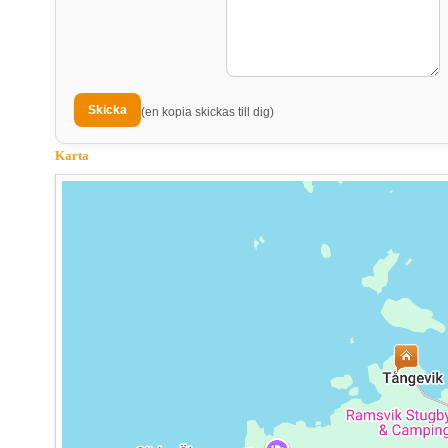
(en kopia skickas till dig)
Karta