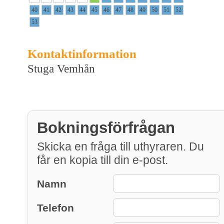
40
41
42
43
44
45
46
47
48
49
50
51
52
53
Kontaktinformation
Stuga Vemhån
Bokningsförfrågan
Skicka en fråga till uthyraren. Du
får en kopia till din e-post.
Namn
Telefon