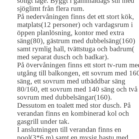
soligt läge. Byggt i gammaldags stil med
sjöglimt från flera rum.
På nedervåningen finns det ett stort kök,
matplats(12 personer) och vardagsrum i
öppen planlösning, kontor med extra
säng(80), gästrum med dubbelsäng(160)
samt rymlig hall, tvättstuga och badrum(
med separat dusch och badkar).
På övervåningen finns ett stort tv-rum me
utgång till balkongen, ett sovrum med 16
säng, ett sovrum med utbäddbar säng
80/160, ett sovrum med 140 säng och två
sovrum med dubbelsängar(160).
Dessutom en toalett med stor dusch. På
verandan finns en kombinerad kol och
gasgrill under tak.
I anslutningen till verandan finns en
pool(3*6 m) samt en mysig bastu med