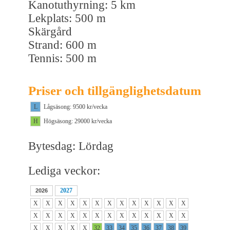
Kanotuthyrning: 5 km
Lekplats: 500 m
Skärgård
Strand: 600 m
Tennis: 500 m
Priser och tillgänglighetsdatum
L
Lågsäsong: 9500 kr/vecka
H
Högsäsong: 29000 kr/vecka
Bytesdag: Lördag
Lediga veckor:
2027
2026
X
X
X
X
X
X
X
X
X
X
X
X
X
X
X
X
X
X
X
X
X
X
X
X
X
X
X
X
X
X
X
32
33
34
35
36
37
38
39