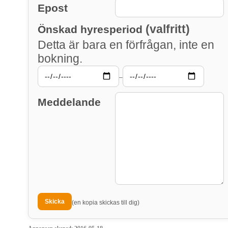
Epost
(valfritt)
Önskad hyresperiod
Detta är bara en förfrågan, inte en
bokning.
–
Meddelande
(en kopia skickas till dig)