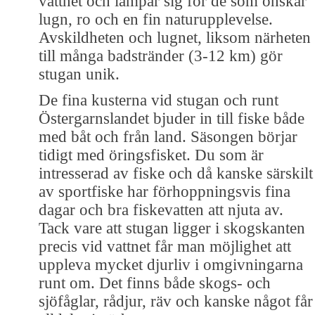
vattnet och lämpar sig för de som önskar
lugn, ro och en fin naturupplevelse.
Avskildheten och lugnet, liksom närheten
till många badstränder (3-12 km) gör
stugan unik.
De fina kusterna vid stugan och runt
Östergarnslandet bjuder in till fiske både
med båt och från land. Säsongen börjar
tidigt med öringsfisket. Du som är
intresserad av fiske och då kanske särskilt
av sportfiske har förhoppningsvis fina
dagar och bra fiskevatten att njuta av.
Tack vare att stugan ligger i skogskanten
precis vid vattnet får man möjlighet att
uppleva mycket djurliv i omgivningarna
runt om. Det finns både skogs- och
sjöfåglar, rådjur, räv och kanske något får