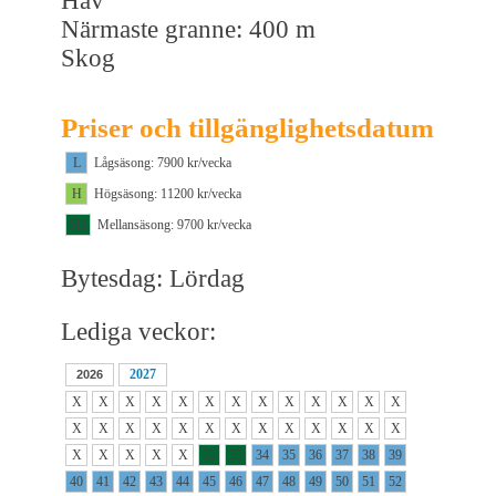
Hav
Närmaste granne: 400 m
Skog
Priser och tillgänglighetsdatum
L
Lågsäsong: 7900 kr/vecka
H
Högsäsong: 11200 kr/vecka
M1
Mellansäsong: 9700 kr/vecka
Bytesdag: Lördag
Lediga veckor:
2027
2026
X
X
X
X
X
X
X
X
X
X
X
X
X
X
X
X
X
X
X
X
X
X
X
X
X
X
X
X
X
X
X
32
33
34
35
36
37
38
39
40
41
42
43
44
45
46
47
48
49
50
51
52