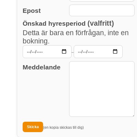
Epost
(valfritt)
Önskad hyresperiod
Detta är bara en förfrågan, inte en
bokning.
–
Meddelande
(en kopia skickas till dig)