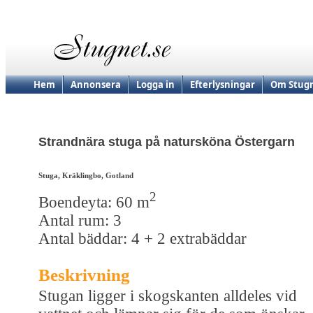
Hem
Annonsera
Logga in
Efterlysningar
Om Stugn
Strandnära stuga på natursköna Östergarn
Stuga, Kräklingbo, Gotland
2
Boendeyta: 60 m
Antal rum: 3
Antal bäddar: 4 + 2 extrabäddar
Beskrivning
Stugan ligger i skogskanten alldeles vid