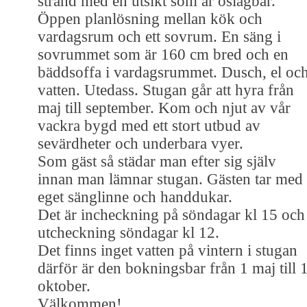
strand med en utsikt som är oslagbar.
Öppen planlösning mellan kök och
vardagsrum och ett sovrum. En säng i
sovrummet som är 160 cm bred och en
bäddsoffa i vardagsrummet. Dusch, el oc
vatten. Utedass. Stugan går att hyra från
maj till september. Kom och njut av vår
vackra bygd med ett stort utbud av
sevärdheter och underbara vyer.
Som gäst så städar man efter sig själv
innan man lämnar stugan. Gästen tar med
eget sänglinne och handdukar.
Det är incheckning på söndagar kl 15 och
utcheckning söndagar kl 12.
Det finns inget vatten på vintern i stugan
därför är den bokningsbar från 1 maj till 
oktober.
Välkommen!