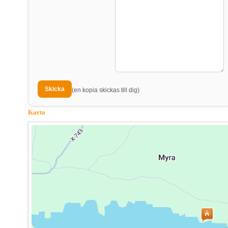
(en kopia skickas till dig)
Karta