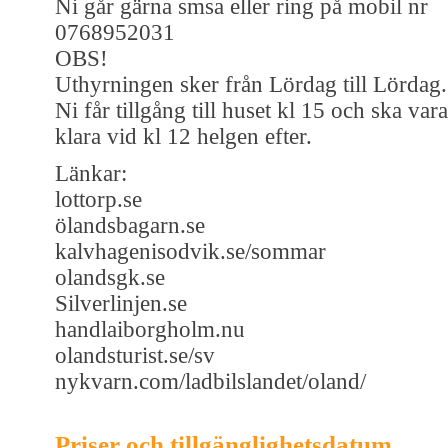
Ni går gärna smsa eller ring på mobil nr
0768952031
OBS!
Uthyrningen sker från Lördag till Lördag.
Ni får tillgång till huset kl 15 och ska vara
klara vid kl 12 helgen efter.
Länkar:
lottorp.se
ölandsbagarn.se
kalvhagenisodvik.se/sommar
olandsgk.se
Silverlinjen.se
handlaiborgholm.nu
olandsturist.se/sv
nykvarn.com/ladbilslandet/oland/
Priser och tillgänglighetsdatum