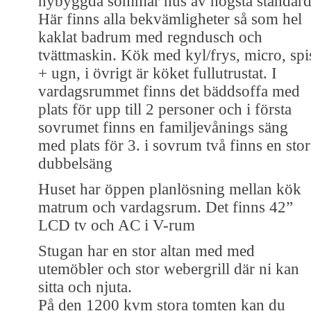
nybyggda sommar hus av högsta standard
Här finns alla bekvämligheter så som hel
kaklat badrum med regndusch och
tvättmaskin. Kök med kyl/frys, micro, spi
+ ugn, i övrigt är köket fullutrustat. I
vardagsrummet finns det bäddsoffa med
plats för upp till 2 personer och i första
sovrumet finns en familjevånings säng
med plats för 3. i sovrum två finns en stor
dubbelsäng
Huset har öppen planlösning mellan kök
matrum och vardagsrum. Det finns 42”
LCD tv och AC i V-rum
Stugan har en stor altan med med
utemöbler och stor webergrill där ni kan
sitta och njuta.
På den 1200 kvm stora tomten kan du