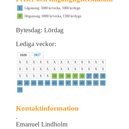
L
Lågsäsong: 5000 kr/vecka, 1000 kr/dygn
H
Högsäsong: 6900 kr/vecka, 1500 kr/dygn
Bytesdag: Lördag
Lediga veckor:
2027
2026
X
X
X
X
X
X
X
X
X
X
X
X
X
X
X
X
X
X
X
X
X
X
X
X
X
X
X
X
X
X
X
32
33
34
35
36
37
38
39
40
41
42
43
44
45
46
47
48
49
50
51
52
53
Kontaktinformation
.
Emanuel Lindholm