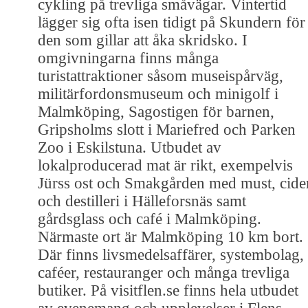
cykling på trevliga småvägar. Vintertid
lägger sig ofta isen tidigt på Skundern för
den som gillar att åka skridsko. I
omgivningarna finns många
turistattraktioner såsom museispårväg,
militärfordonsmuseum och minigolf i
Malmköping, Sagostigen för barnen,
Gripsholms slott i Mariefred och Parken
Zoo i Eskilstuna. Utbudet av
lokalproducerad mat är rikt, exempelvis
Jürss ost och Smakgården med must, cide
och destilleri i Hälleforsnäs samt
gårdsglass och café i Malmköping.
Närmaste ort är Malmköping 10 km bort.
Där finns livsmedelsaffärer, systembolag,
caféer, restauranger och många trevliga
butiker. På visitflen.se finns hela utbudet