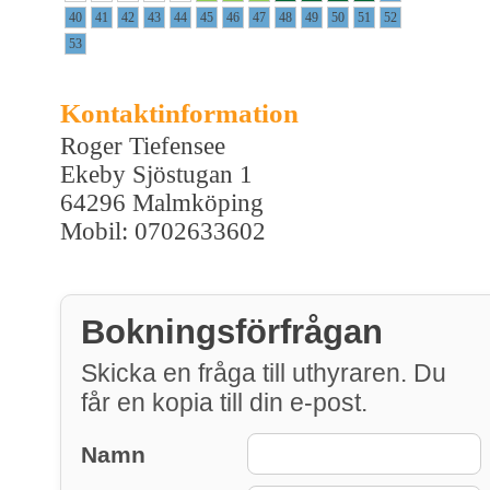
40
41
42
43
44
45
46
47
48
49
50
51
52
53
Kontaktinformation
Roger Tiefensee
Ekeby Sjöstugan 1
64296 Malmköping
Mobil: 0702633602
Bokningsförfrågan
Skicka en fråga till uthyraren. Du
får en kopia till din e-post.
Namn