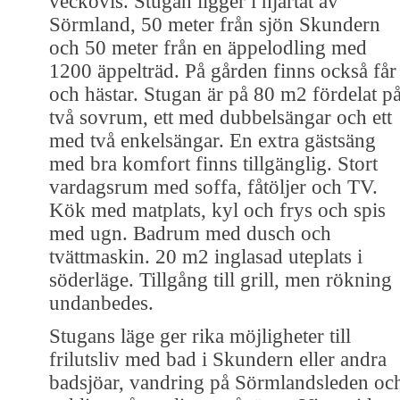
veckovis. Stugan ligger i hjärtat av
Sörmland, 50 meter från sjön Skundern
och 50 meter från en äppelodling med
1200 äppelträd. På gården finns också får
och hästar. Stugan är på 80 m2 fördelat p
två sovrum, ett med dubbelsängar och ett
med två enkelsängar. En extra gästsäng
med bra komfort finns tillgänglig. Stort
vardagsrum med soffa, fåtöljer och TV.
Kök med matplats, kyl och frys och spis
med ugn. Badrum med dusch och
tvättmaskin. 20 m2 inglasad uteplats i
söderläge. Tillgång till grill, men rökning
undanbedes.
Stugans läge ger rika möjligheter till
frilutsliv med bad i Skundern eller andra
badsjöar, vandring på Sörmlandsleden oc