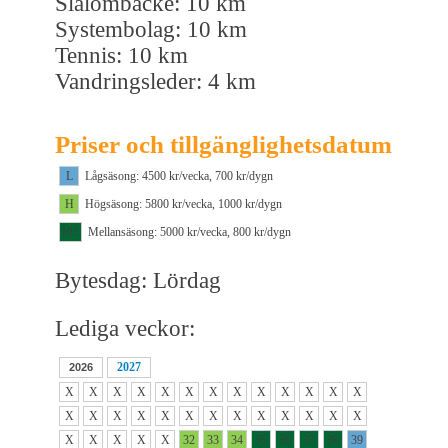
Slalombacke: 10 km
Systembolag: 10 km
Tennis: 10 km
Vandringsleder: 4 km
Priser och tillgänglighetsdatum
L
Lågsäsong: 4500 kr/vecka, 700 kr/dygn
H
Högsäsong: 5800 kr/vecka, 1000 kr/dygn
M1
Mellansäsong: 5000 kr/vecka, 800 kr/dygn
Bytesdag: Lördag
Lediga veckor:
2027
2026
X
X
X
X
X
X
X
X
X
X
X
X
X
X
X
X
X
X
X
X
X
X
X
X
X
X
X
X
X
X
X
32
33
34
35
36
37
38
39