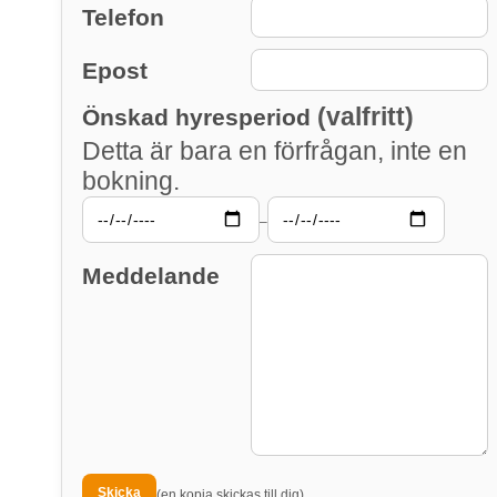
Telefon
Epost
(valfritt)
Önskad hyresperiod
Detta är bara en förfrågan, inte en
bokning.
–
Meddelande
(en kopia skickas till dig)