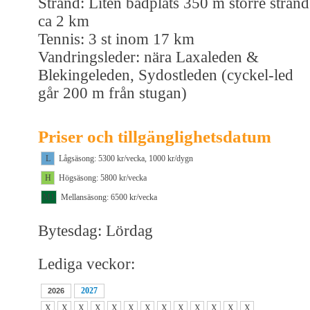
Strand: Liten badplats 350 m större strand
ca 2 km
Tennis: 3 st inom 17 km
Vandringsleder: nära Laxaleden &
Blekingeleden, Sydostleden (cyckel-led
går 200 m från stugan)
Priser och tillgänglighetsdatum
L
Lågsäsong: 5300 kr/vecka, 1000 kr/dygn
H
Högsäsong: 5800 kr/vecka
M1
Mellansäsong: 6500 kr/vecka
Bytesdag: Lördag
Lediga veckor:
2027
2026
X
X
X
X
X
X
X
X
X
X
X
X
X