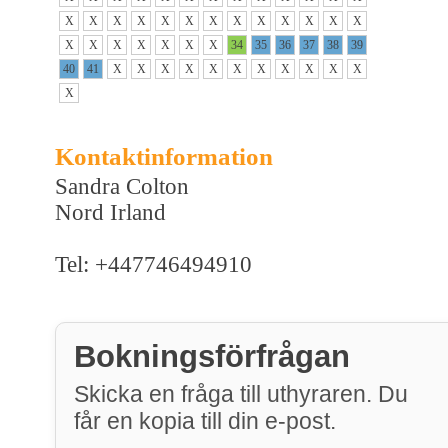
X
X
X
X
X
X
X
X
X
X
X
X
X
X
X
X
X
X
X
X
34
35
36
37
38
39
40
41
X
X
X
X
X
X
X
X
X
X
X
X
Kontaktinformation
Sandra Colton
Nord Irland
Tel: +447746494910
Bokningsförfrågan
Skicka en fråga till uthyraren. Du
får en kopia till din e-post.