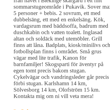
från havet i Blekinge skärgård i ett fint
sommarstugeområde i Pukavik. Sover ma
5 personer + bebis. 2 sovrum, ett med
dubbelsäng, ett med en enkelsäng. Kök,
vardagsrum med bäddsoffa, badrum med
duschkabin och vatten toalett. Inglasad
altan och soldäck med utemöbler. Grill
finns att låna. Badplats, kiosk/minilivs oc
fotbollsplan finns i området. Små grus
vägar med lite trafik, Kanon för
barnfamiljer! Skogsparti för äventyr på
egen tomt precis bakom stugan.
Cykelvägar och vandringsleder går precis
förbi stugan. Karlshamn 14 km,
Sölvesborg 14 km, Olofström 15 km.
Kontakta mig om ni vill veta mera!