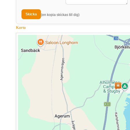
(en kopia skickas till dig)
Karta