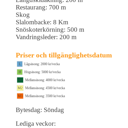
Restaurang: 700 m
Skog
Slalombacke: 8 Km
Snöskoterkörning: 500 m
Vandringsleder: 200 m
Priser och tillgänglighetsdatum
L
Lågsäsong: 2000 kr/vecka
H
Högsäsong: 5000 kr/vecka
M1
Mellansäsong: 4000 kr/vecka
M2
Mellansäsong: 4500 kr/vecka
M3
Mellansäsong: 3500 kr/vecka
Bytesdag: Söndag
Lediga veckor: