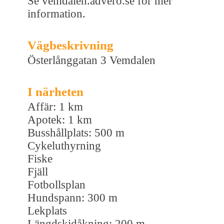
Se vemdalen.advero.se för mer
information.
Vägbeskrivning
Österlånggatan 3 Vemdalen
I närheten
Affär: 1 km
Apotek: 1 km
Busshållplats: 500 m
Cykeluthyrning
Fiske
Fjäll
Fotbollsplan
Hundspann: 300 m
Lekplats
Längdskidåkning: 200 m