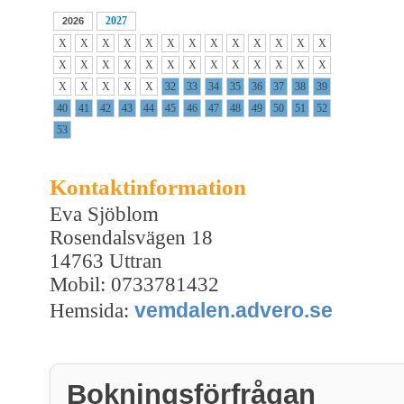
2027
2026
X
X
X
X
X
X
X
X
X
X
X
X
X
X
X
X
X
X
X
X
X
X
X
X
X
X
X
X
X
X
X
32
33
34
35
36
37
38
39
40
41
42
43
44
45
46
47
48
49
50
51
52
53
Kontaktinformation
Eva Sjöblom
Rosendalsvägen 18
14763 Uttran
Mobil: 0733781432
vemdalen.advero.se
Hemsida:
Bokningsförfrågan