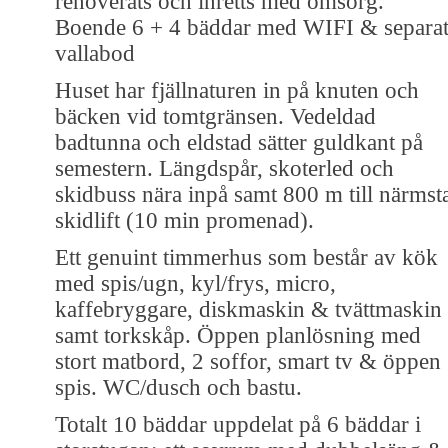
renoverats och inretts med omsorg.
Boende 6 + 4 bäddar med WIFI & separa
vallabod
Huset har fjällnaturen in på knuten och
bäcken vid tomtgränsen. Vedeldad
badtunna och eldstad sätter guldkant på
semestern. Längdspår, skoterled och
skidbuss nära inpå samt 800 m till närmst
skidlift (10 min promenad).
Ett genuint timmerhus som består av kök
med spis/ugn, kyl/frys, micro,
kaffebryggare, diskmaskin & tvättmaskin
samt torkskåp. Öppen planlösning med
stort matbord, 2 soffor, smart tv & öppen
spis. WC/dusch och bastu.
Totalt 10 bäddar uppdelat på 6 bäddar i