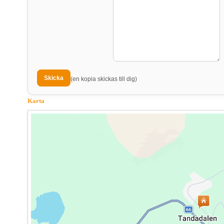
(en kopia skickas till dig)
Karta