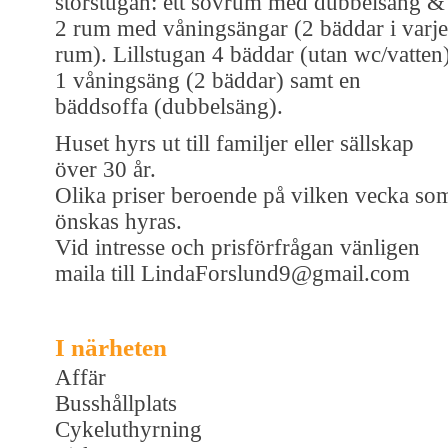
storstugan: ett sovrum med dubbelsäng &
2 rum med våningsängar (2 bäddar i varje
rum). Lillstugan 4 bäddar (utan wc/vatten)
1 våningsäng (2 bäddar) samt en
bäddsoffa (dubbelsäng).
Huset hyrs ut till familjer eller sällskap
över 30 år.
Olika priser beroende på vilken vecka so
önskas hyras.
Vid intresse och prisförfrågan vänligen
maila till LindaForslund9@gmail.com
I närheten
Affär
Busshållplats
Cykeluthyrning