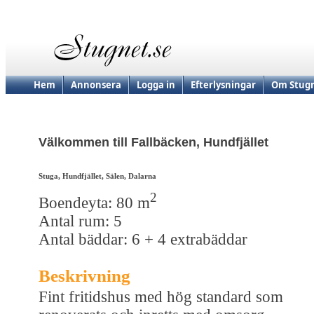
Hem
Annonsera
Logga in
Efterlysningar
Om Stugn
Välkommen till Fallbäcken, Hundfjället
Stuga, Hundfjället, Sälen, Dalarna
2
Boendeyta: 80 m
Antal rum: 5
Antal bäddar: 6 + 4 extrabäddar
Beskrivning
Fint fritidshus med hög standard som