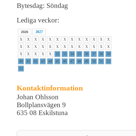
Bytesdag: Söndag
Lediga veckor:
2027
2026
X
X
X
X
X
X
X
X
X
X
X
X
X
X
X
X
X
X
X
X
X
X
X
X
X
X
X
X
X
X
X
32
33
34
35
36
37
38
39
40
41
42
43
44
45
46
47
48
49
50
51
52
53
Kontaktinformation
Johan Ohlsson
Bollplansvägen 9
635 08 Eskilstuna