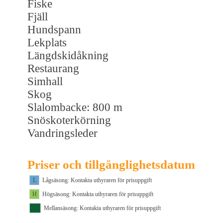
Fiske
Fjäll
Hundspann
Lekplats
Längdskidåkning
Restaurang
Simhall
Skog
Slalombacke: 800 m
Snöskoterkörning
Vandringsleder
Priser och tillgänglighetsdatum
L
Lågsäsong: Kontakta uthyraren för prisuppgift
H
Högsäsong: Kontakta uthyraren för prisuppgift
M1
Mellansäsong: Kontakta uthyraren för prisuppgift