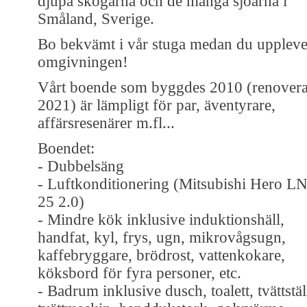
djupa skogarna och de många sjöarna i
Småland, Sverige.
Bo bekvämt i vår stuga medan du uppleve
omgivningen!
Vårt boende som byggdes 2010 (renovera
2021) är lämpligt för par, äventyrare,
affärsresenärer m.fl...
Boendet:
- Dubbelsäng
- Luftkonditionering (Mitsubishi Hero L
25 2.0)
- Mindre kök inklusive induktionshäll,
handfat, kyl, frys, ugn, mikrovågsugn,
kaffebryggare, brödrost, vattenkokare,
köksbord för fyra personer, etc.
- Badrum inklusive dusch, toalett, tvättstäl