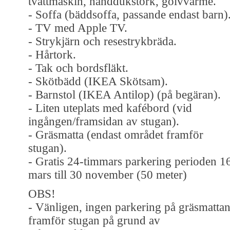
tvättmaskin, handdukstork, golvvärme.
- Soffa (bäddsoffa, passande endast barn)
- TV med Apple TV.
- Strykjärn och resestrykbräda.
- Hårtork.
- Tak och bordsfläkt.
- Skötbädd (IKEA Skötsam).
- Barnstol (IKEA Antilop) (på begäran).
- Liten uteplats med kafébord (vid
ingången/framsidan av stugan).
- Gräsmatta (endast området framför
stugan).
- Gratis 24-timmars parkering perioden 1
mars till 30 november (50 meter)
OBS!
- Vänligen, ingen parkering på gräsmatta
framför stugan på grund av