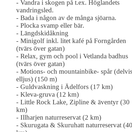
- Vandra i skogen på t.ex. Höglandets
vandringsled.
- Bada i någon av de många sjöarna.
- Plocka svamp eller bär.
- Längdskidåkning
- Minigolf inkl. litet kafé på Forngården
(tvärs över gatan)
- Relax, gym och pool i Vetlanda badhus
(tvärs över gatan)
- Motions- och mountainbike- spår (delvi
elljus) (150 m)
- Guldvaskning i Ädelfors (17 km)
- Kleva-gruva (12 km)
- Little Rock Lake, Zipline & äventyr (30
km)
- Illharjen naturreservat (2 km)
- Skurugata & Skuruhatt naturreservat (4