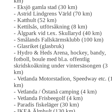
km)
- Eksjö gamla stad (30 km)
- Astrid Lindgrens Värld (70 km)
- Katthult (52 km)
- Kettilsås, utförsåkning (8 km)
- Älgpark vid t.ex. Skullaryd (40 km)
- Smålands Fallskärmsklubb (100 km)
- Glasriket (glasbruk)
- Hydro & Heds Arena, hockey, bandy,
fotboll, boule med bl.a. offentlig
skridskoåkning under vintersäsongen (3
km)
- Vetlanda Motorstadion, Speedway etc. (
km)
- Vetlanda / Östanå camping (4 km)
- Vetlanda Frisbeegolf (4 km)
- Paradis fiskeläger (30 km)
- IKEA Älmhult (130 km)