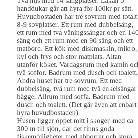
Två hus med 14 sängplatser. Lakan o
handdukar går att hyra för 100kr pr sätt.
Huvudbostaden har tre sovrum med totalt
8-9 sovplatser. Ett rum med dubbelsäng,
ett rum med två våningssängar och en 14
säng och ett rum med en 90 säng och ett
matbord. Ett kök med diskmaskin, mikro,
kyl och frys och stor matplats. Altan
utanför köket. Vardagsrum med kamin oc
två soffor. Badrum med dusch och toalett.
Andra huset har tre sovrum. Ett med
dubbelsäng, två rum med två enkelsängar 
bägge. Allrum med soffa. Badrum med
dusch och toalett. (Det går även att enbart
hyra huvudbostaden)
Husen ligger öppet mitt i skogen med ca
300 m till sjön, där det finns goda
fiskemöjligheter med abborrar och stora