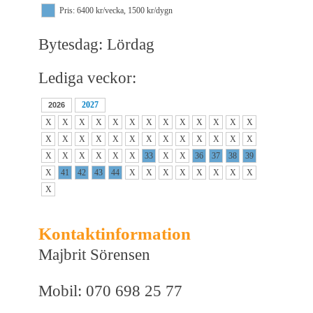
Pris: 6400 kr/vecka, 1500 kr/dygn
Bytesdag: Lördag
Lediga veckor:
2027
2026
X
X
X
X
X
X
X
X
X
X
X
X
X
X
X
X
X
X
X
X
X
X
X
X
X
X
X
X
X
X
X
X
33
X
X
36
37
38
39
X
41
42
43
44
X
X
X
X
X
X
X
X
X
Kontaktinformation
Majbrit Sörensen
Mobil: 070 698 25 77