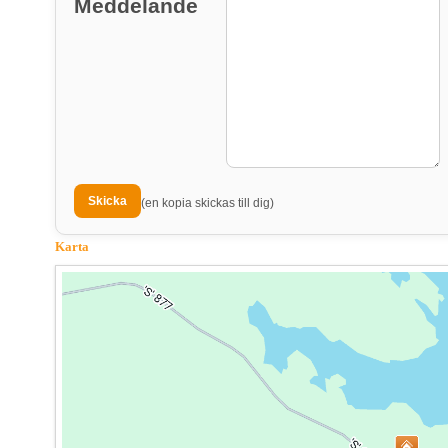
Meddelande
(en kopia skickas till dig)
Karta