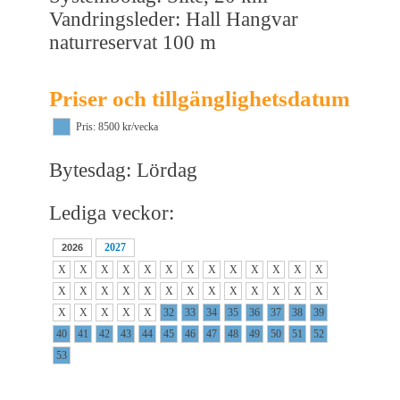
Vandringsleder: Hall Hangvar
naturreservat 100 m
Priser och tillgänglighetsdatum
Pris: 8500 kr/vecka
Bytesdag: Lördag
Lediga veckor:
2027
2026
X
X
X
X
X
X
X
X
X
X
X
X
X
X
X
X
X
X
X
X
X
X
X
X
X
X
X
X
X
X
X
32
33
34
35
36
37
38
39
40
41
42
43
44
45
46
47
48
49
50
51
52
53