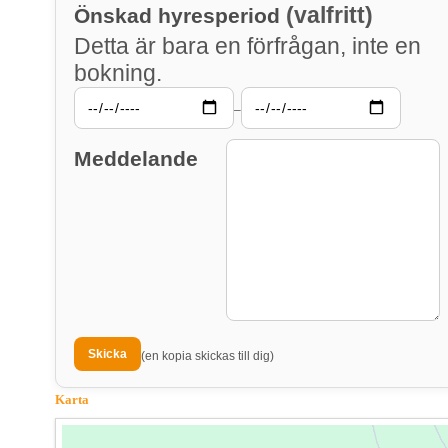
(valfritt)
Önskad hyresperiod
Detta är bara en förfrågan, inte en
bokning.
–
Meddelande
(en kopia skickas till dig)
Karta