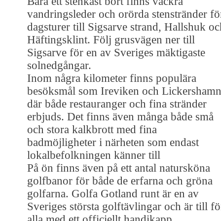
Bara ett stenkast bort finns vackra
vandringsleder och orörda stenstränder fö
dagsturer till Sigsarve strand, Hallshuk oc
Häftingsklint. Följ grusvägen ner till
Sigsarve för en av Sveriges mäktigaste
solnedgångar.
Inom några kilometer finns populära
besöksmål som Ireviken och Lickershamn
där både restauranger och fina stränder
erbjuds. Det finns även många både små
och stora kalkbrott med fina
badmöjligheter i närheten som endast
lokalbefolkningen känner till
På ön finns även på ett antal natursköna
golfbanor för både de erfarna och gröna
golfarna. Golfa Gotland runt är en av
Sveriges största golftävlingar och är till fö
alla med ett officiellt handikapp.