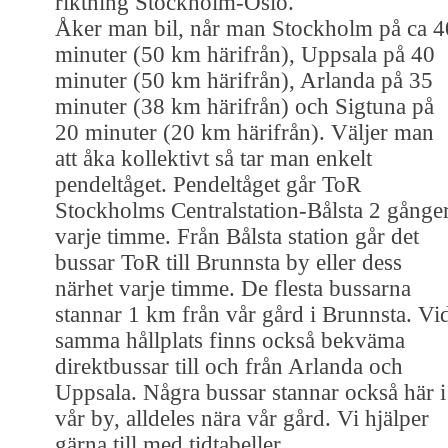
riktning Stockholm-Oslo.
Åker man bil, når man Stockholm på ca 4
minuter (50 km härifrån), Uppsala på 40
minuter (50 km härifrån), Arlanda på 35
minuter (38 km härifrån) och Sigtuna på
20 minuter (20 km härifrån). Väljer man
att åka kollektivt så tar man enkelt
pendeltåget. Pendeltåget går ToR
Stockholms Centralstation-Bålsta 2 gånge
varje timme. Från Bålsta station går det
bussar ToR till Brunnsta by eller dess
närhet varje timme. De flesta bussarna
stannar 1 km från vår gård i Brunnsta. Vi
samma hållplats finns också bekväma
direktbussar till och från Arlanda och
Uppsala. Några bussar stannar också här i
vår by, alldeles nära vår gård. Vi hjälper
gärna till med tidtabeller.