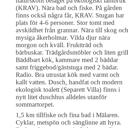
naturskönt beläget på ekologiskt lantbruk
(KRAV). Nära bad och fiske. På gården
finns också några får, KRAV. Stugan har
plats för 4-6 personer. Stor tomt med
avskildhet från grannar. Nära till skog oc
mysiga åkerholmar. Vilda djur nära
morgon och kväll. Fruktträd och
bärbuskar. Trädgårdsmöbler och liten grill
Bäddbart kök, kammare med 2 bäddar
samt friggebod/gäststuga med 2 bädar.
Radio. Bra utrustat kök med varmt och
kallt vatten. Dusch, handfat och modern
ekologisk toalett (Separett Villa) finns i
nytt litet duschhus alldeles utanför
sommartorpet.
1,5 km tillfiske och fina bad i Mälaren.
Cyklar, metspön och sänglinne att hyra.