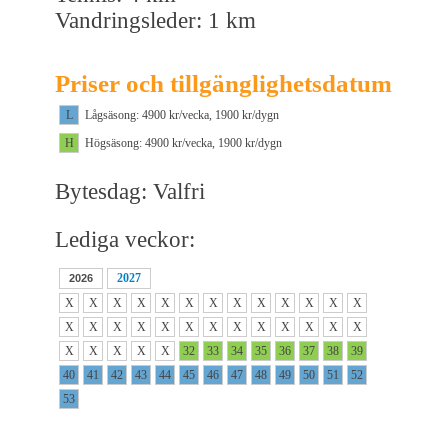
Vandringsleder: 1 km
Priser och tillgänglighetsdatum
L
Lågsäsong: 4900 kr/vecka, 1900 kr/dygn
H
Högsäsong: 4900 kr/vecka, 1900 kr/dygn
Bytesdag: Valfri
Lediga veckor:
2027
2026
X
X
X
X
X
X
X
X
X
X
X
X
X
X
X
X
X
X
X
X
X
X
X
X
X
X
X
X
X
X
X
32
33
34
35
36
37
38
39
40
41
42
43
44
45
46
47
48
49
50
51
52
53