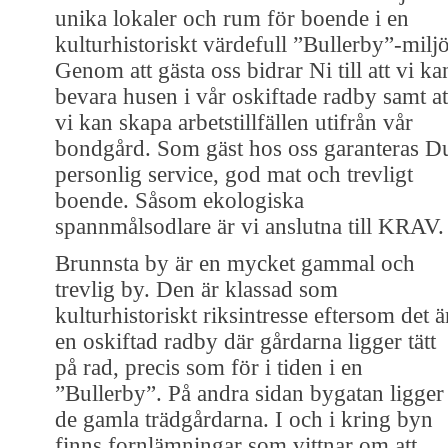
unika lokaler och rum för boende i en
kulturhistoriskt värdefull ”Bullerby”-miljö
Genom att gästa oss bidrar Ni till att vi ka
bevara husen i vår oskiftade radby samt at
vi kan skapa arbetstillfällen utifrån vår
bondgård. Som gäst hos oss garanteras D
personlig service, god mat och trevligt
boende. Såsom ekologiska
spannmålsodlare är vi anslutna till KRAV.
Brunnsta by är en mycket gammal och
trevlig by. Den är klassad som
kulturhistoriskt riksintresse eftersom det ä
en oskiftad radby där gårdarna ligger tätt
på rad, precis som för i tiden i en
”Bullerby”. På andra sidan bygatan ligger
de gamla trädgårdarna. I och i kring byn
finns fornlämningar som vittnar om att