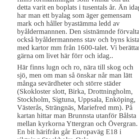
detta varit en boplats i tusentals år. Än ida
har man ett byalag som äger gemensam
mark och håller byastämma ledd av
byåldermannnen. Den sistnämnde förvalta
också byåldermannens stav och byns kist
med kartor mm från 1600-talet. Vi berätta
gärna om livet här förr och idag..
Här finns lugn och ro, nära till skog och
sjö, men om man så önskar når man lätt
många sevärdheter och större städer
(Skokloster slott, Birka, Drottningholm,
Stockholm, Sigtuna, Uppsala, Enköping,
Västerås, Strängnäs, Mariefred mm). På
kartan hittar man Brunnsta utanför Bålsta
mellan kyrkorna Yttergran och Övergran.
En bit härifrån går Europaväg E18 i