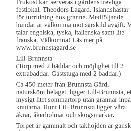
Frukost kan serveras i gårdens trevliga
festlokal, Theodors Lagård. Islandshästar
för turridning hos granne. Medföljande
hundar är välkomna mot särskild avgift. V
talar engelska, tyska, italienska samt lite
franska. Välkomna! Läs mer på
www.brunnstagard.se
Lill-Brunnsta
(Torp med 2 bäddar och möjlighet till 2
extrabäddar. Gäststuga med 2 bäddar.)
Ca 450 meter från Brunnsta Gård,
naturskönt beläget, ligger Lill-Brunnsta, et
mysigt litet sommartorp utan grannar inpå
knutarna. Runt Lill-Brunnsta ligger våra
åkrar, åkerholmar och skogsmarker.
Torpet är gammalt och takhöjden är gans