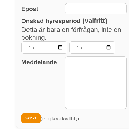
Epost
(valfritt)
Önskad hyresperiod
Detta är bara en förfrågan, inte en
bokning.
–
Meddelande
(en kopia skickas till dig)