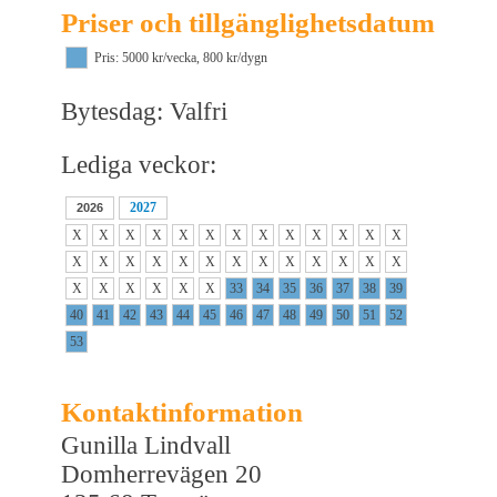
Priser och tillgänglighetsdatum
Pris: 5000 kr/vecka, 800 kr/dygn
Bytesdag: Valfri
Lediga veckor:
2027
2026
X
X
X
X
X
X
X
X
X
X
X
X
X
X
X
X
X
X
X
X
X
X
X
X
X
X
X
X
X
X
X
X
33
34
35
36
37
38
39
40
41
42
43
44
45
46
47
48
49
50
51
52
53
Kontaktinformation
Gunilla Lindvall
Domherrevägen 20