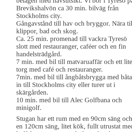
belägen med havsutsikt. Vi bor i Tyresö p
Brevikshalvön ca 30 min. bilväg från
Stockholms city.
Gångavstånd till hav och bryggor. Nära til
klippor, bad och skog.
Ca. 25 min. promenad till vackra Tyresö
slott med restauranger, caféer och en fin
handelsträdgård.
7 min. med bil till matvaruaffär och ett lite
torg med café och restauranger.
7min. med bil till ångbåtsbrygga med båta
in till Stockholms city eller turer ut i
skärgården.
10 min. med bil till Alec Golfbana och
minigolf.
Stugan har ett rum med en 90cm säng oc
en 120cm säng, litet kök, fullt utrustat me