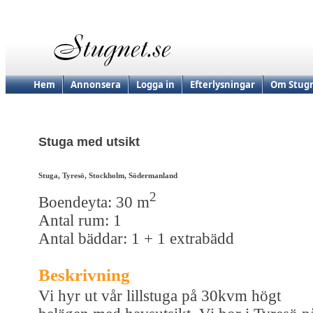
Hem
Annonsera
Logga in
Efterlysningar
Om Stugn
Stuga med utsikt
Stuga, Tyresö, Stockholm, Södermanland
2
Boendeyta: 30 m
Antal rum: 1
Antal bäddar: 1 + 1 extrabädd
Beskrivning
Vi hyr ut vår lillstuga på 30kvm högt