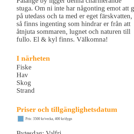
Pålänge by ligger denna charmerande
stuga. Om ni inte har någonting emot att 
på utedass och ta med er eget färskvatten,
så finns ingenting som hindrar er från att
åtnjuta sommaren, lugnet och naturen till
fullo. El & kyl finns. Välkomna!
I närheten
Fiske
Hav
Skog
Strand
Priser och tillgänglighetsdatum
Pris: 3500 kr/vecka, 400 kr/dygn
Bytesdag: Valfri