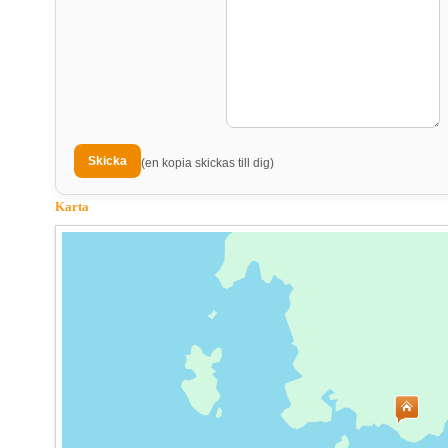
(en kopia skickas till dig)
Karta