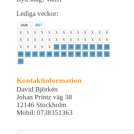
Lediga veckor:
2027
2026
X
X
X
X
X
X
X
X
X
X
X
X
X
X
X
X
X
X
X
X
X
X
X
X
X
X
X
X
X
X
X
32
33
34
35
36
37
38
39
40
41
42
43
44
45
46
47
48
49
50
51
52
53
Kontaktinformation
David Björkén
Johan Printz väg 38
12146 Stockholm
Mobil: 0738351363