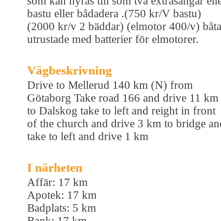
som kan hyras till som två extrasängar ell
bastu eller bådadera .(750 kr/V bastu)
(2000 kr/v 2 bäddar) (elmotor 400/v) båta
utrustade med batterier för elmotorer.
Vägbeskrivning
Drive to Mellerud 140 km (N) from
Götaborg Take road 166 and drive 11 km
to Dalskog take to left and reight in front
of the church and drive 3 km to bridge an
take to left and drive 1 km
I närheten
Affär: 17 km
Apotek: 17 km
Badplats: 5 km
Bank: 17 km