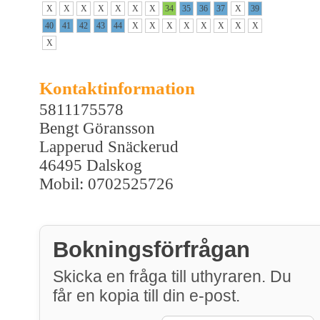
X
X
X
X
X
X
X
34
35
36
37
X
39
40
41
42
43
44
X
X
X
X
X
X
X
X
X
Kontaktinformation
5811175578
Bengt Göransson
Lapperud Snäckerud
46495 Dalskog
Mobil: 0702525726
Bokningsförfrågan
Skicka en fråga till uthyraren. Du
får en kopia till din e-post.