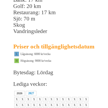
Golf: 20 km
Restaurang: 17 km
Sjö: 70 m
Skog
Vandringsleder
Priser och tillgänglighetsdatum
L
Lågsäsong: 6000 kr/vecka
H
Högsäsong: 9000 kr/vecka
Bytesdag: Lördag
Lediga veckor:
2027
2026
X
X
X
X
X
X
X
X
X
X
X
X
X
X
X
X
X
X
X
X
X
X
X
X
X
X