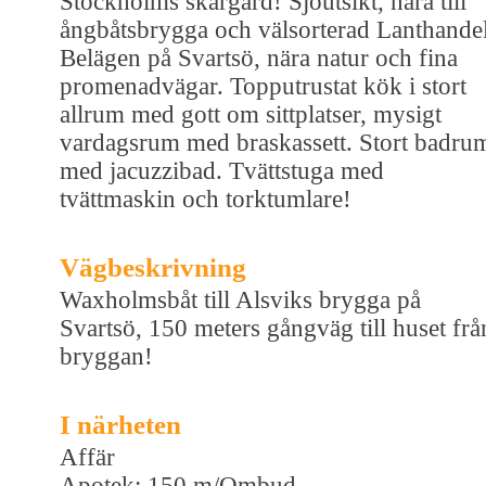
Stockholms skärgård! Sjöutsikt, nära till
ångbåtsbrygga och välsorterad Lanthandel
Belägen på Svartsö, nära natur och fina
promenadvägar. Topputrustat kök i stort
allrum med gott om sittplatser, mysigt
vardagsrum med braskassett. Stort badru
med jacuzzibad. Tvättstuga med
tvättmaskin och torktumlare!
Vägbeskrivning
Waxholmsbåt till Alsviks brygga på
Svartsö, 150 meters gångväg till huset frå
bryggan!
I närheten
Affär
Apotek: 150 m/Ombud