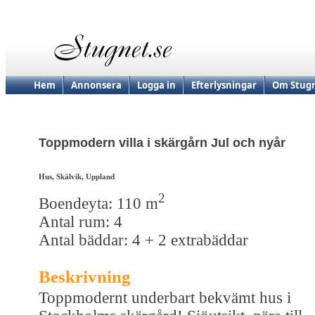
Hem
Annonsera
Logga in
Efterlysningar
Om Stugn
Toppmodern villa i skärgårn Jul och nyår
Hus, Skälvik, Uppland
2
Boendeyta: 110 m
Antal rum: 4
Antal bäddar: 4 + 2 extrabäddar
Beskrivning
Toppmodernt underbart bekvämt hus i