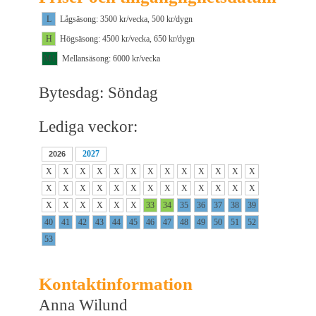
L
Lågsäsong: 3500 kr/vecka, 500 kr/dygn
H
Högsäsong: 4500 kr/vecka, 650 kr/dygn
M1
Mellansäsong: 6000 kr/vecka
Bytesdag: Söndag
Lediga veckor:
2027
2026
X
X
X
X
X
X
X
X
X
X
X
X
X
X
X
X
X
X
X
X
X
X
X
X
X
X
X
X
X
X
X
X
33
34
35
36
37
38
39
40
41
42
43
44
45
46
47
48
49
50
51
52
53
Kontaktinformation
Anna Wilund