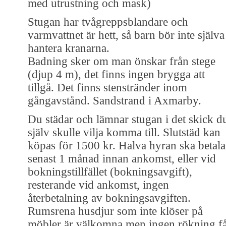
med utrustning och mask)
Stugan har tvågreppsblandare och
varmvattnet är hett, så barn bör inte själva
hantera kranarna.
Badning sker om man önskar från stege
(djup 4 m), det finns ingen brygga att
tillgå. Det finns stenstränder inom
gångavstånd. Sandstrand i Axmarby.
Du städar och lämnar stugan i det skick d
själv skulle vilja komma till. Slutstäd kan
köpas för 1500 kr. Halva hyran ska betala
senast 1 månad innan ankomst, eller vid
bokningstillfället (bokningsavgift),
resterande vid ankomst, ingen
återbetalning av bokningsavgiften.
Rumsrena husdjur som inte klöser på
möbler är välkomna men ingen rökning f