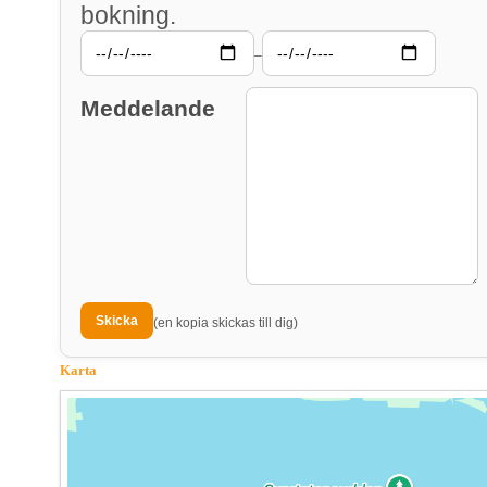
bokning.
–
Meddelande
(en kopia skickas till dig)
Karta