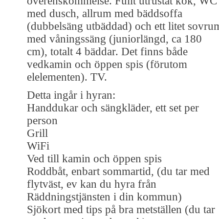
överenskommelse. Fullt utrustat kök, WC
med dusch, allrum med bäddsoffa
(dubbelsäng utbäddad) och ett litet sovru
med våningssäng (juniorlängd, ca 180
cm), totalt 4 bäddar. Det finns både
vedkamin och öppen spis (förutom
elelementen). TV.
Detta ingår i hyran:
Handdukar och sängkläder, ett set per
person
Grill
WiFi
Ved till kamin och öppen spis
Roddbåt, enbart sommartid, (du tar med
flytväst, ev kan du hyra från
Räddningstjänsten i din kommun)
Sjökort med tips på bra metställen (du tar