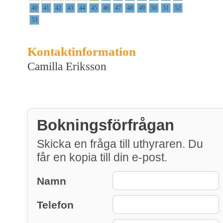
40
41
42
43
44
45
46
47
48
49
50
51
52
53
Kontaktinformation
Camilla Eriksson
Bokningsförfrågan
Skicka en fråga till uthyraren. Du
får en kopia till din e-post.
Namn
Telefon