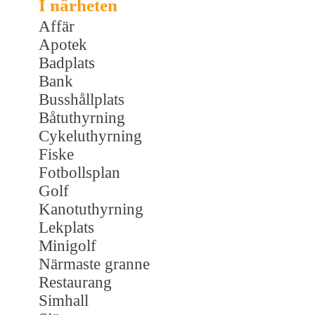
I närheten
Affär
Apotek
Badplats
Bank
Busshållplats
Båtuthyrning
Cykeluthyrning
Fiske
Fotbollsplan
Golf
Kanotuthyrning
Lekplats
Minigolf
Närmaste granne
Restaurang
Simhall