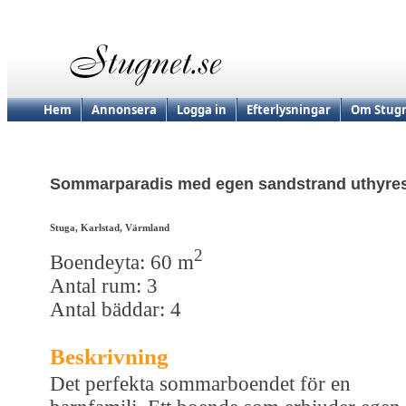
Hem
Annonsera
Logga in
Efterlysningar
Om Stugn
Sommarparadis med egen sandstrand uthyre
Stuga, Karlstad, Värmland
2
Boendeyta: 60 m
Antal rum: 3
Antal bäddar: 4
Beskrivning
Det perfekta sommarboendet för en