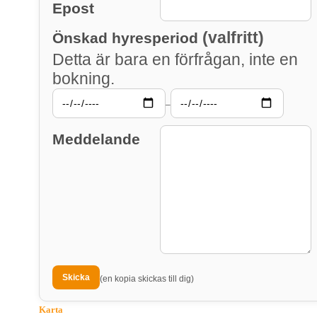
Epost
(valfritt)
Önskad hyresperiod
Detta är bara en förfrågan, inte en
bokning.
–
Meddelande
(en kopia skickas till dig)
Karta