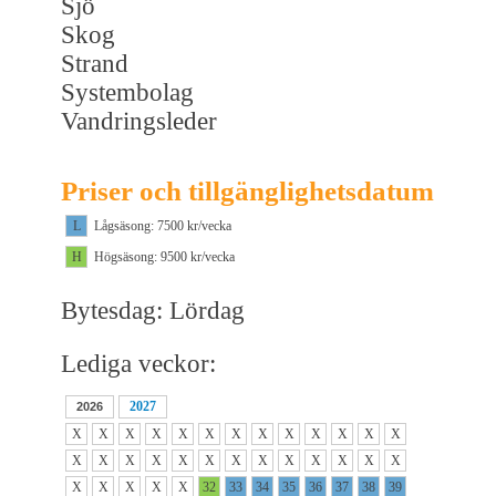
Sjö
Skog
Strand
Systembolag
Vandringsleder
Priser och tillgänglighetsdatum
L
Lågsäsong: 7500 kr/vecka
H
Högsäsong: 9500 kr/vecka
Bytesdag: Lördag
Lediga veckor:
2027
2026
X
X
X
X
X
X
X
X
X
X
X
X
X
X
X
X
X
X
X
X
X
X
X
X
X
X
X
X
X
X
X
32
33
34
35
36
37
38
39