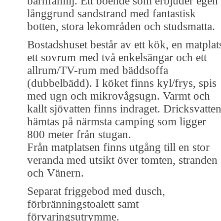
barnfamilj. Ett boende som erbjuder egen
långgrund sandstrand med fantastisk
botten, stora lekområden och studsmatta.
Bostadshuset består av ett kök, en matplat
ett sovrum med två enkelsängar och ett
allrum/TV-rum med bäddsoffa
(dubbelbädd). I köket finns kyl/frys, spis
med ugn och mikrovågsugn. Varmt och
kallt sjövatten finns indraget. Dricksvatte
hämtas på närmsta camping som ligger
800 meter från stugan.
Från matplatsen finns utgång till en stor
veranda med utsikt över tomten, stranden
och Vänern.
Separat friggebod med dusch,
förbränningstoalett samt
förvaringsutrymme.