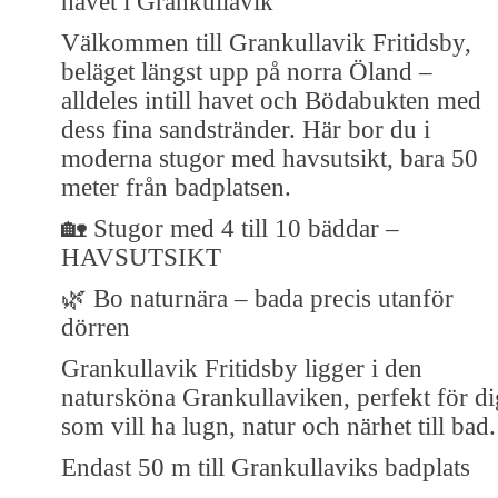
havet i Grankullavik
Välkommen till Grankullavik Fritidsby,
beläget längst upp på norra Öland –
alldeles intill havet och Bödabukten med
dess fina sandstränder. Här bor du i
moderna stugor med havsutsikt, bara 50
meter från badplatsen.
🏡 Stugor med 4 till 10 bäddar –
HAVSUTSIKT
🌿 Bo naturnära – bada precis utanför
dörren
Grankullavik Fritidsby ligger i den
natursköna Grankullaviken, perfekt för di
som vill ha lugn, natur och närhet till bad.
Endast 50 m till Grankullaviks badplats