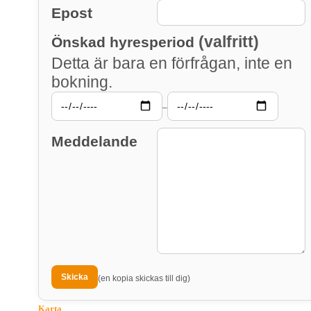
Epost
(valfritt)
Önskad hyresperiod
Detta är bara en förfrågan, inte en
bokning.
–
Meddelande
(en kopia skickas till dig)
Karta