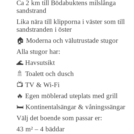
Ca 2 km till Bödabuktens milslånga
sandstrand
Lika nära till klipporna i väster som till
sandstranden i öster
🏠 Moderna och välutrustade stugor
Alla stugor har:
🌊 Havsutsikt
🚿 Toalett och dusch
📺 TV & Wi-Fi
🔥 Egen möblerad uteplats med grill
🛏️ Kontinentalsängar & våningssängar
Välj det boende som passar er:
43 m² – 4 bäddar