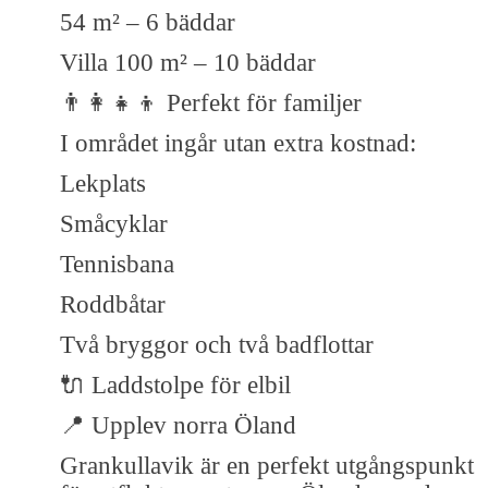
54 m² – 6 bäddar
Villa 100 m² – 10 bäddar
👨‍👩‍👧‍👦 Perfekt för familjer
I området ingår utan extra kostnad:
Lekplats
Småcyklar
Tennisbana
Roddbåtar
Två bryggor och två badflottar
🔌 Laddstolpe för elbil
📍 Upplev norra Öland
Grankullavik är en perfekt utgångspunkt