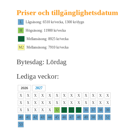
Priser och tillgänglighetsdatum
L
Lågsäsong: 6510 kr/vecka, 1300 kr/dygn
H
Högsäsong: 11900 kr/vecka
M1
Mellansäsong: 8925 kr/vecka
M2
Mellansäsong: 7910 kr/vecka
Bytesdag: Lördag
Lediga veckor:
2027
2026
X
X
X
X
X
X
X
X
X
X
X
X
X
X
X
X
X
X
X
X
X
X
X
X
X
X
X
X
X
X
X
32
33
34
35
36
37
38
39
40
41
42
43
44
45
46
47
48
49
50
51
52
53