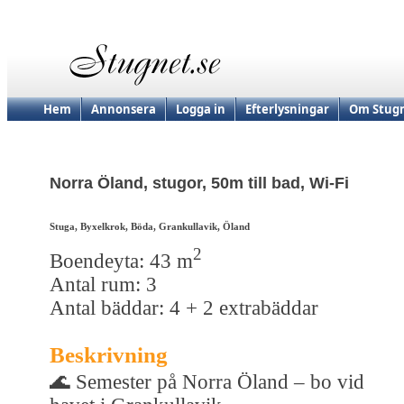
Hem
Annonsera
Logga in
Efterlysningar
Om Stugn
Norra Öland, stugor, 50m till bad, Wi-Fi
Stuga, Byxelkrok, Böda, Grankullavik, Öland
2
Boendeyta: 43 m
Antal rum: 3
Antal bäddar: 4 + 2 extrabäddar
Beskrivning
🌊 Semester på Norra Öland – bo vid