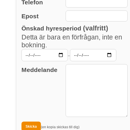
Telefon
Epost
(valfritt)
Önskad hyresperiod
Detta är bara en förfrågan, inte en
bokning.
–
Meddelande
(en kopia skickas till dig)