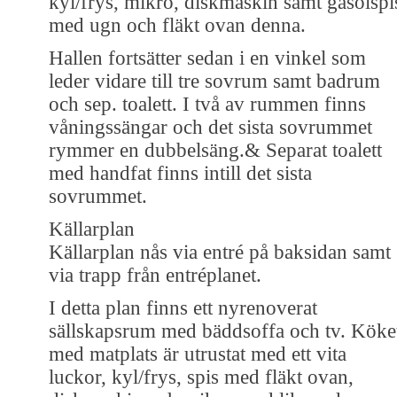
kyl/frys, mikro, diskmaskin samt gasolspi
med ugn och fläkt ovan denna.
Hallen fortsätter sedan i en vinkel som
leder vidare till tre sovrum samt badrum
och sep. toalett. I två av rummen finns
våningssängar och det sista sovrummet
rymmer en dubbelsäng.& Separat toalett
med handfat finns intill det sista
sovrummet.
Källarplan
Källarplan nås via entré på baksidan samt
via trapp från entréplanet.
I detta plan finns ett nyrenoverat
sällskapsrum med bäddsoffa och tv. Köke
med matplats är utrustat med ett vita
luckor, kyl/frys, spis med fläkt ovan,