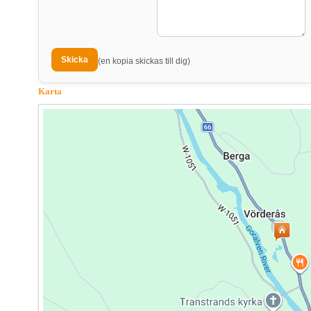
(en kopia skickas till dig)
Karta