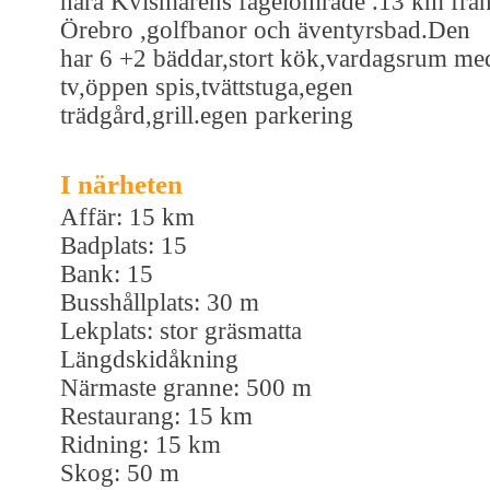
nära Kvismarens fågelområde .13 km frå
Örebro ,golfbanor och äventyrsbad.Den
har 6 +2 bäddar,stort kök,vardagsrum me
tv,öppen spis,tvättstuga,egen
trädgård,grill.egen parkering
I närheten
Affär: 15 km
Badplats: 15
Bank: 15
Busshållplats: 30 m
Lekplats: stor gräsmatta
Längdskidåkning
Närmaste granne: 500 m
Restaurang: 15 km
Ridning: 15 km
Skog: 50 m