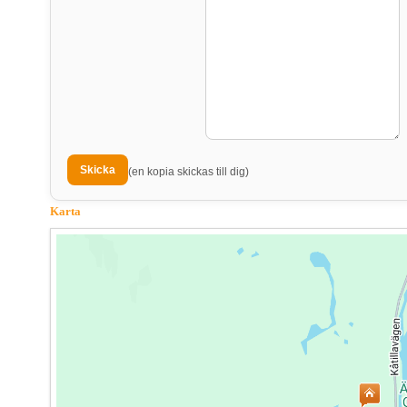
(en kopia skickas till dig)
Karta