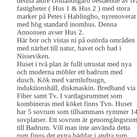
denna äldre Gotlandsgård bestående av tv
fastigheter ( Hus 1 & Hus 2 ) med stora
marker på Petes i Hablingbo, nyrenoverat
med hög standard inomhus. Denna
Annonsen avser Hus 2.
Här bor och vistas ni på ostörda områden
med närhet till natur, havet och bad i
Nisseviken.
Huset i två plan är fullt utrustat med nya
och moderna möbler ett badrum med
dusch. Kök med varmluftsugn,
induktionshäll, diskmaskin. Bredband via
Fiber samt Tv. I vardagsrummet som
kombineras med köket finns Tvn. Huset
har 5 sovrum som tillsammans rymmer 1
sovplatser. Ett sovrum är genomgångsru
till Badrum. Vill man inte använda detta
rum finns det extra bäddar i andra rum.