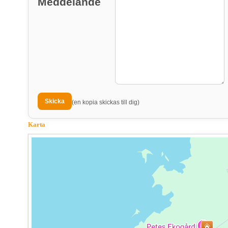
Meddelande
(en kopia skickas till dig)
Karta