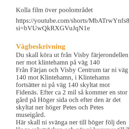
Kolla film över poolområdet
https://youtube.com/shorts/MbATrwYnfs
si=bVUwQkRXGVuJqN1e
Vägbeskrivning
Du skall köra ut från Visby färjerondellen
ner mot klintehamn på väg 140
Från Färjan och Visby Centrum tar ni väg
140 mot Klintehamn, i Klintehamn
fortsätter ni på väg 140 skyltat mot
Fidenäs. Efter ca 2 mil så kommer en stor
gård på Höger sida och efter den är det
skyltat ner höger Petes och Petes
museigård.
Här skall ni svänga ner till höger följ den