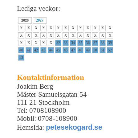
Lediga veckor:
2027
2026
X
X
X
X
X
X
X
X
X
X
X
X
X
X
X
X
X
X
X
X
X
X
X
X
X
X
X
X
X
X
X
32
33
34
35
36
37
38
39
40
41
42
43
44
45
46
47
48
49
50
51
52
53
Kontaktinformation
Joakim Berg
Mäster Samuelsgatan 54
111 21 Stockholm
Tel: 0708108900
Mobil: 0708-108900
petesekogard.se
Hemsida: