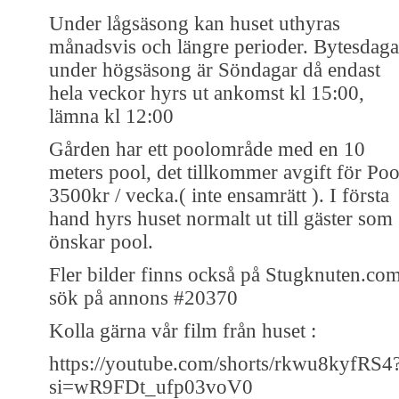
Under lågsäsong kan huset uthyras
månadsvis och längre perioder. Bytesdaga
under högsäsong är Söndagar då endast
hela veckor hyrs ut ankomst kl 15:00,
lämna kl 12:00
Gården har ett poolområde med en 10
meters pool, det tillkommer avgift för Poo
3500kr / vecka.( inte ensamrätt ). I första
hand hyrs huset normalt ut till gäster som
önskar pool.
Fler bilder finns också på Stugknuten.co
sök på annons #20370
Kolla gärna vår film från huset :
https://youtube.com/shorts/rkwu8kyfRS4
si=wR9FDt_ufp03voV0