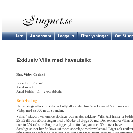
Hem
Annonsera
Logga in
Efterlysningar
Om Stugn
Exklusiv Villa med havsutsikt
Hus, Visby, Gotland
2
Boendeyta: 250 m
Antal rum: 8
Antal bäddar: 11 + 2 extrabäddar
Beskrivning
Hyr en stuga eller stor Villa på Lullyhill vid den fina Snäckviken 4.5 km norr om
Visby, med ca 300 m till stranden.
Vi har 4 stugor i varierande storlekar och en stor exklusiv Villa. Allt från 2+2 bädda
25 m2 till den största stugan med 6 bäddar på dryga 60 m2. Den exklusiva Villan ä
mer än 250 m2 stor. Stugorna ligger på en fin skogstomt ca 30 m över havet.
Samtliga stugor har fin havsutsikt och söderläge med mycket sol. Läget och utsikte