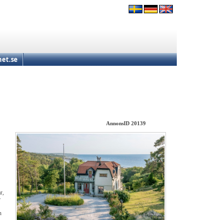
et.se
AnnonsID 20139
r,
r
n