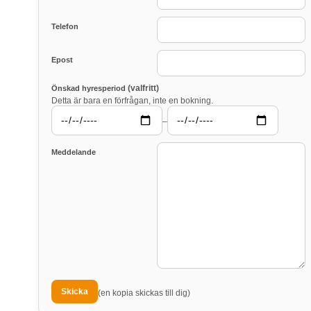
Telefon
Epost
(valfritt)
Önskad hyresperiod
Detta är bara en förfrågan, inte en bokning.
–
Meddelande
(en kopia skickas till dig)