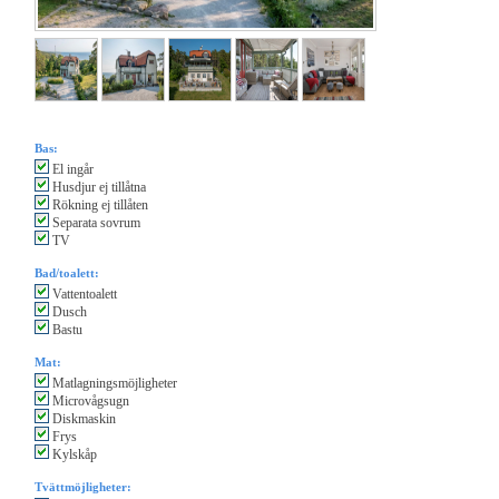
Bas:
El ingår
Husdjur ej tillåtna
Rökning ej tillåten
Separata sovrum
TV
Bad/toalett:
Vattentoalett
Dusch
Bastu
Mat:
Matlagningsmöjligheter
Microvågsugn
Diskmaskin
Frys
Kylskåp
Tvättmöjligheter: