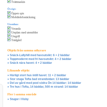
Tvättmaskin
Övrigt:
Öppen spis
Mobiltelefontäckning
Utomhus:
Veranda
Uteplats med utemöbler
Utegrill
Trädgård
Objekt från samma uthyrare
» Snäck-Lullyhill med havsutsikt: 6 + 2 bäddar
» Toppmodernt med fri havsutsikt: 4 + 2 bäddar
» Snäck nära havet: 4 + 2 bäddar
Liknande objekt
» Härligt stort hus intill havet: 11 + 2 bäddar
» Stor stuga Tofta bad strandsidan: 13 bäddar
» Del av gård med pool södra Ön 14 bäddar: 14 bäddar
» Tre hus i Tofta, 14 bäddar, 500 m strand: 14 bäddar
Fler i samma område
» Stugor i Visby