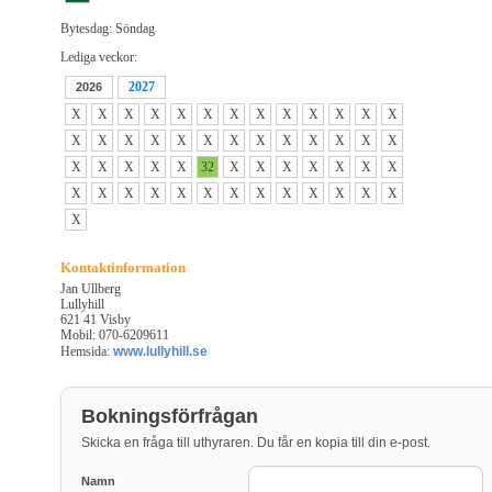
Bytesdag: Söndag
Lediga veckor:
2027
2026
X
X
X
X
X
X
X
X
X
X
X
X
X
X
X
X
X
X
X
X
X
X
X
X
X
X
X
X
X
X
X
32
X
X
X
X
X
X
X
X
X
X
X
X
X
X
X
X
X
X
X
X
X
Kontaktinformation
Jan Ullberg
Lullyhill
621 41 Visby
Mobil: 070-6209611
Hemsida:
www.lullyhill.se
Bokningsförfrågan
Skicka en fråga till uthyraren. Du får en kopia till din e-post.
Namn