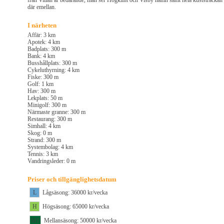
från Villan är bedårande, man ser Högklint och Visby hamn samt hela kuststräckan
där emellan.
I närheten
Affär: 3 km
Apotek: 4 km
Badplats: 300 m
Bank: 4 km
Busshållplats: 300 m
Cykeluthyrning: 4 km
Fiske: 300 m
Golf: 1 km
Hav: 300 m
Lekplats: 50 m
Minigolf: 300 m
Närmaste granne: 300 m
Restaurang: 300 m
Simhall: 4 km
Skog: 0 m
Strand: 300 m
Systembolag: 4 km
Tennis: 3 km
Vandringsleder: 0 m
Priser och tillgänglighetsdatum
L
Lågsäsong: 36000 kr/vecka
H
Högsäsong: 65000 kr/vecka
M1
Mellansäsong: 50000 kr/vecka