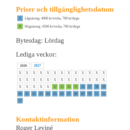
Priser och tillgänglighetsdatum
L
Lågsäsong: 4000 kr/vecka, 700 kr/dygn
H
Högsäsong: 4500 kr/vecka, 700 kr/dygn
Bytesdag: Lördag
Lediga veckor:
2027
2026
X
X
X
X
X
X
X
X
X
X
X
X
X
X
X
X
X
X
X
X
X
X
X
X
X
X
X
X
X
X
X
32
33
34
35
36
37
38
39
40
41
42
43
44
45
46
47
48
49
50
51
52
53
Kontaktinformation
Roger Leviné