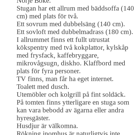
Norje Boke.
Stugan har ett allrum med bäddsoffa (140
cm) med plats för två.
Ett sovrum med dubbelsäng (140 cm).
Ett sovloft med dubbelmadrass (180 cm).
I allrummet finns ett fullt utrustat
kökspentry med två kokplattor, kylskåp
med frysfack, kaffebryggare,
mikrovågsugn, diskho. Klaffbord med
plats för fyra personer.
TV finns, man får ha eget internet.
Toalett med dusch.
Utemöbler och kolgrill på fint soldäck.
På tomten finns ytterligare en stuga som
kan vara bebodd av ägarna eller andra
hyresgäster.
Husdjur är välkomna.
Rökning inomhus är naturligtvis inte