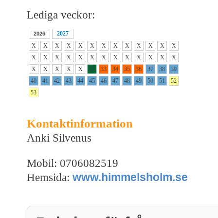
Lediga veckor:
2027
2026
X
X
X
X
X
X
X
X
X
X
X
X
X
X
X
X
X
X
X
X
X
X
X
X
X
X
X
X
X
X
X
32
33
34
35
36
37
38
39
40
41
42
43
44
45
46
47
48
49
50
51
52
53
Kontaktinformation
Anki Silvenus
Mobil: 0706082519
www.himmelsholm.se
Hemsida: