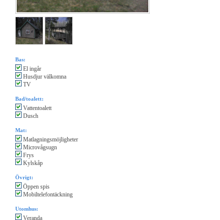
Bas:
El ingår
Husdjur välkomna
TV
Bad/toalett:
Vattentoalett
Dusch
Mat:
Matlagningsmöjligheter
Microvågsugn
Frys
Kylskåp
Övrigt:
Öppen spis
Mobiltelefontäckning
Utomhus:
Veranda