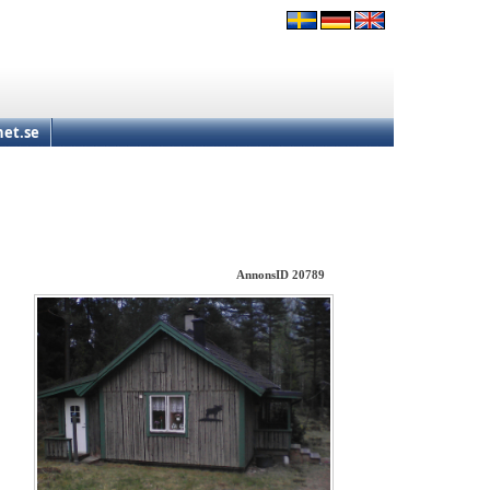
et.se
AnnonsID 20789