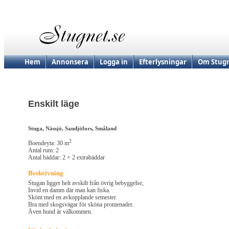
Hem
Annonsera
Logga in
Efterlysningar
Om Stugn
Enskilt läge
Stuga, Nässjö, Sandjöfors, Småland
2
Boendeyta: 30 m
Antal rum: 2
Antal bäddar: 2 + 2 extrabäddar
Beskrivning
Stugan ligger helt avskilt från övrig bebyggelse,
Invid en damm där man kan fiska.
Skönt med en avkopplande semester.
Bra med skogsvägar för sköna promenader.
Även hund är välkommen.