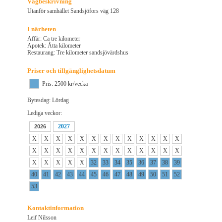
Vägbeskrivning
Utanför samhället Sandsjöfors väg 128
I närheten
Affär: Ca tre kilometer
Apotek: Åtta kilometer
Restaurang: Tre kilometer sandsjövärdshus
Priser och tillgänglighetsdatum
Pris: 2500 kr/vecka
Bytesdag: Lördag
Lediga veckor:
2027
2026
X
X
X
X
X
X
X
X
X
X
X
X
X
X
X
X
X
X
X
X
X
X
X
X
X
X
X
X
X
X
X
32
33
34
35
36
37
38
39
40
41
42
43
44
45
46
47
48
49
50
51
52
53
Kontaktinformation
Leif Nilsson