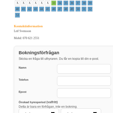
X
X
X
X
X
X
33
34
35
36
37
38
39
40
41
42
43
44
45
46
47
48
49
50
51
52
53
Kontaktinformation
Leif Svensson
Mobil: 070 621 2551
Bokningsförfrågan
Skicka en fråga till uthyraren. Du får en kopia till din e-post.
Namn
Telefon
Epost
(valfritt)
Önskad hyresperiod
Detta är bara en förfrågan, inte en bokning.