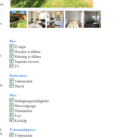
ere
ns
Bas:
El ingår
Husdjur ej tillåtna
n
Rökning ej tillåten
Separata sovrum
TV
Bad/toalett:
Vattentoalett
as
Dusch
Mat:
Matlagningsmöjligheter
Microvågsugn
Diskmaskin
Frys
Kylskåp
a
Tvättmöjligheter:
d.
Tvättmaskin