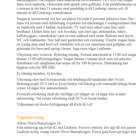
badmöjligheter från klippor samt natursköna strövområden. Ca 3 Km från stugan
finns även matbutik, vårdcentral med apotek samt golfbana. Från pendelstationen n
i centrum är det bara 11 minuter med pendeltåg in till Lisebergs station och 18
minuter in till Göteborgs centralstation.
Stugan är nyrenoverad och har sovplatser för totalt 6 personer inklusive barn. Det
finns två sovrum med dubbelsäng respektive två enkelsängar. I vardagsrummet fin
en bäddsoffa med 2 bäddar, braskamin, TV med stort utbud samt fiber med
bredband. I köket finns kyl- och frysskåp, spis med ugn, diskmaskin, mikro,
kaffebryggare, vattenkokare samt ett runt matbord med stolar. Badrum med dusch,
WC och tvättmaskin. Stor hall med garderober och extrasäng. Utanför stugan finns
en rymlig altan med bord och sittmöbler och en stor naturtomt med grillplats och
gräsmatta för barn med spring i benen. Inga stora vägar i närheten.
Uthyrning sker veckovis. Bytesdag söndag. Normal ankomsttid är 15.00 och stuga
lämnas 11.00 utflyttningsdagen. Stugan lämnas i samma skick som vid ankomst.
Handdukar och sänglinnen kan köpas till för 100 Kr/person. Slutstädning kan
begäras extra för 800 SEK.
Ej rökning inomhus. Ej husdjur.
Uthyrning sker med hyreskontrakt och betalning till bankkonto eller Swish.
Bokningsavgift 20 % (del av hyra) betalas vid bokning och resterande belopp betal
senast 14 dagar före ankomstdatum.
Eventuell avbokning skall ske skriftligt och tidigare än 14 dagar före avtalad
ankomstdag. Vid senare avbokning skall 50 % av hyran betalas.
Välkommen att skicka förfrågningar till Kicki & Leif.
Vägbeskrivning
Adress Norra Bansjövägen 24.
Från motorväg tag avfart 62 mot Lindome. Passera centrum, kör upp till och passer
Lindome kyrka, sväng vänster Norra Barnsjövagen. Första gula huset på höger han