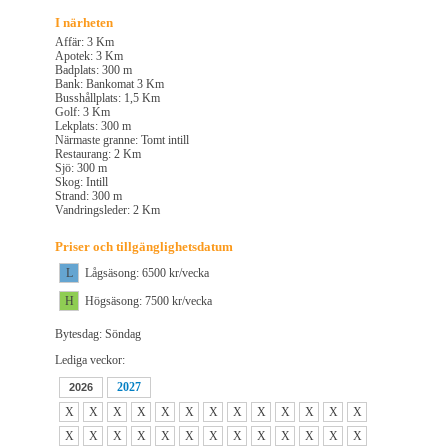
I närheten
Affär: 3 Km
Apotek: 3 Km
Badplats: 300 m
Bank: Bankomat 3 Km
Busshållplats: 1,5 Km
Golf: 3 Km
Lekplats: 300 m
Närmaste granne: Tomt intill
Restaurang: 2 Km
Sjö: 300 m
Skog: Intill
Strand: 300 m
Vandringsleder: 2 Km
Priser och tillgänglighetsdatum
L
Lågsäsong: 6500 kr/vecka
H
Högsäsong: 7500 kr/vecka
Bytesdag: Söndag
Lediga veckor:
2027
2026
X
X
X
X
X
X
X
X
X
X
X
X
X
X
X
X
X
X
X
X
X
X
X
X
X
X