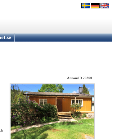
et.se
AnnonsID 20860
ch