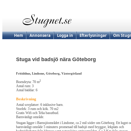
Hem
Annonsera
Logga in
Efterlysningar
Om Stugn
Stuga vid badsjö nära Göteborg
Fritidshus, Lindome, Göteborg, Västergötland
2
Boendeyta: 70 m
Antal rum: 3
Antal bäddar: 6
Beskrivning
Antal sovplatser: 6 inklusive barn.
Storlek: 3 rum och kök. 70 m2
Gratis Wifi och Telia basutbud.
Barnvänligt område.
Stugan ligger i Barnsjöområdet i Lindome, ca 2 mil söder om Göteborg. Ett lugnt o
barnvänligt område 5 minuters promenad till badsjö med bryggor, lekplats och