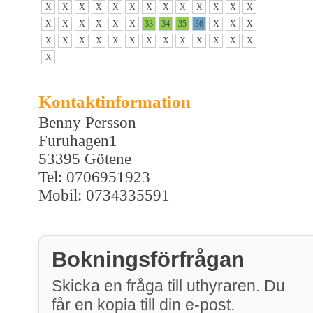
X
X
X
X
X
X
X
X
X
X
X
X
X
X
X
X
X
X
X
33
34
35
36
X
X
X
X
X
X
X
X
X
X
X
X
X
X
X
X
X
Kontaktinformation
Benny Persson
Furuhagen1
53395 Götene
Tel: 0706951923
Mobil: 0734335591
Bokningsförfrågan
Skicka en fråga till uthyraren. Du
får en kopia till din e-post.