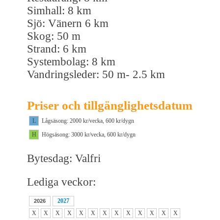
Simhall: 8 km
Sjö: Vänern 6 km
Skog: 50 m
Strand: 6 km
Systembolag: 8 km
Vandringsleder: 50 m- 2.5 km
Priser och tillgänglighetsdatum
L
Lågsäsong: 2000 kr/vecka, 600 kr/dygn
H
Högsäsong: 3000 kr/vecka, 600 kr/dygn
Bytesdag: Valfri
Lediga veckor:
2027
2026
X
X
X
X
X
X
X
X
X
X
X
X
X