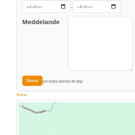
–
Meddelande
(en kopia skickas till dig)
Karta