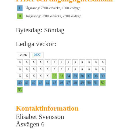
L
Lågsäsong: 7500 kr/vecka, 1900 kr/dygn
H
Högsäsong: 9500 kr/vecka, 2500 kr/dygn
Bytesdag: Söndag
Lediga veckor:
2027
2026
X
X
X
X
X
X
X
X
X
X
X
X
X
X
X
X
X
X
X
X
X
X
X
X
X
X
X
X
X
X
X
32
33
34
35
36
37
38
39
40
41
42
43
44
45
46
47
48
49
50
51
52
53
Kontaktinformation
Elisabet Svensson
Åsvägen 6