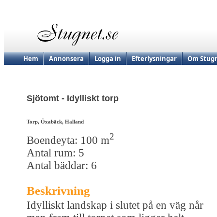
Hem
Annonsera
Logga in
Efterlysningar
Om Stugn
Sjötomt - Idylliskt torp
Torp, Öxabäck, Halland
2
Boendeyta: 100 m
Antal rum: 5
Antal bäddar: 6
Beskrivning
Idylliskt landskap i slutet på en väg når