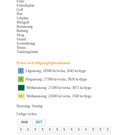
Fiske
Fotbollsplan
Golf
Hav
Lekplats
Minigolf
Restaurang
Ridning
Skog
Strand
Systembolag
Tennis
Vandringsleder
Priser och tillgänglighetsdatum
L
Lågsäsong: 18500 kr/vecka, 2642 kr/dygn
H
Högsäsong: 27500 kr/vecka, 3928 kr/dygn
M1
Mellansäsong: 21500 kr/vecka, 3071 kr/dygn
M2
Mellansäsong: 24500 kr/vecka, 3500 kr/dygn
Bytesdag: Söndag
Lediga veckor:
2027
2026
X
X
X
X
X
X
X
X
X
X
X
X
X