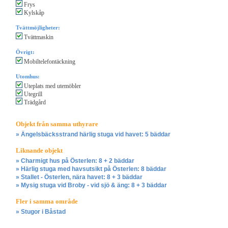
Frys
Kylskåp
Tvättmöjligheter:
Tvättmaskin
Övrigt:
Mobiltelefontäckning
Utomhus:
Uteplats med utemöbler
Utegrill
Trädgård
Objekt från samma uthyrare
» Ängelsbäcksstrand härlig stuga vid havet: 5 bäddar
Liknande objekt
» Charmigt hus på Österlen: 8 + 2 bäddar
» Härlig stuga med havsutsikt på Österlen: 8 bäddar
» Stallet - Österlen, nära havet: 8 + 3 bäddar
» Mysig stuga vid Broby - vid sjö & äng: 8 + 3 bäddar
Fler i samma område
» Stugor i Båstad