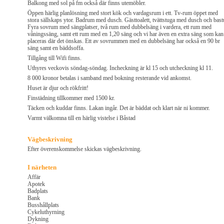
Balkong med sol på fm också där finns utemöbler.
Öppen härlig planlösning med stort kök och vardagsrum i ett. Tv-rum öppet med
stora sällskaps ytor. Badrum med dusch. Gästtoalett, tvättstuga med dusch och bast
Fyra sovrum med sängplatser, två rum med dubbelsäng i vardera, ett rum med
våningssäng, samt ett rum med en 1,20 säng och vi har även en extra säng som kan
placeras där det önskas. Ett av sovrummen med en dubbelsäng har också en 90 br
säng samt en bäddsoffa.
Tillgång till Wifi finns.
Uthyres veckovis söndag-söndag. Incheckning är kl 15 och utcheckning kl 11.
8 000 kronor betalas i samband med bokning resterande vid ankomst.
Huset är djur och rökfritt!
Finstädning tillkommer med 1500 kr.
Täcken och kuddar finns. Lakan ingår. Det är bäddat och klart när ni kommer.
Varmt välkomna till en härlig vistelse i Båstad
Vägbeskrivning
Efter överenskommelse skickas vägbeskrivning.
I närheten
Affär
Apotek
Badplats
Bank
Busshållplats
Cykeluthyrning
Dykning