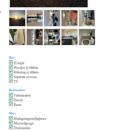
u.
Bas:
El ingår
Husdjur ej tillåtna
Rökning ej tillåten
Separata sovrum
TV
Bad/toalett:
Vattentoalett
Dusch
Bastu
Mat:
Matlagningsmöjligheter
Microvågsugn
Diskmaskin