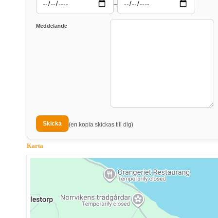
–
Meddelande
(en kopia skickas till dig)
Karta