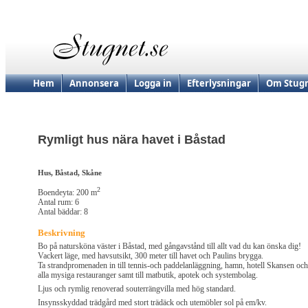
Hem
Annonsera
Logga in
Efterlysningar
Om Stugn
Rymligt hus nära havet i Båstad
Hus, Båstad, Skåne
2
Boendeyta: 200 m
Antal rum: 6
Antal bäddar: 8
Beskrivning
Bo på natursköna väster i Båstad, med gångavstånd till allt vad du kan önska dig!
Vackert läge, med havsutsikt, 300 meter till havet och Paulins brygga.
Ta strandpromenaden in till tennis-och paddelanläggning, hamn, hotell Skansen och
alla mysiga restauranger samt till matbutik, apotek och systembolag.
Ljus och rymlig renoverad souterrängvilla med hög standard.
Insynsskyddad trädgård med stort trädäck och utemöbler sol på em/kv.