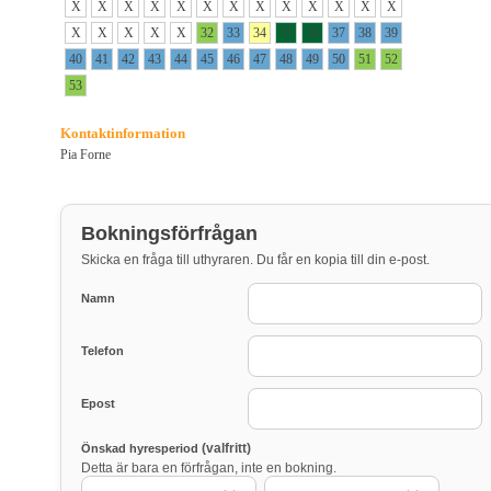
X
X
X
X
X
X
X
X
X
X
X
X
X
X
X
X
X
X
32
33
34
35
36
37
38
39
40
41
42
43
44
45
46
47
48
49
50
51
52
53
Kontaktinformation
Pia Forne
Bokningsförfrågan
Skicka en fråga till uthyraren. Du får en kopia till din e-post.
Namn
Telefon
Epost
(valfritt)
Önskad hyresperiod
Detta är bara en förfrågan, inte en bokning.