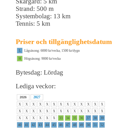
Skärgård: 5 km
Strand: 500 m
Systembolag: 13 km
Tennis: 5 km
Priser och tillgänglighetsdatum
L
Lågsäsong: 6000 kr/vecka, 1500 kr/dygn
H
Högsäsong: 9000 kr/vecka
Bytesdag: Lördag
Lediga veckor:
2027
2026
X
X
X
X
X
X
X
X
X
X
X
X
X
X
X
X
X
X
X
X
X
X
X
X
X
X
X
X
X
X
X
X
33
34
35
36
37
38
39
40
41
42
43
44
45
46
47
48
49
50
51
52