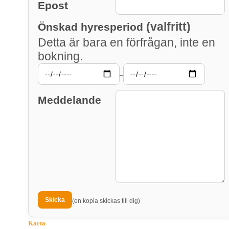
Epost
(valfritt)
Önskad hyresperiod
Detta är bara en förfrågan, inte en
bokning.
–
Meddelande
(en kopia skickas till dig)
Karta