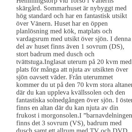
Hemmingstorp vid Torsö i Vänerns
skärgård. Sommarhuset är nybyggt med
hög standard och har en fantastisk utsikt
över Vänern. Huset har en öppen
planlösning med kök, matplats och
vardagsrum med utsikt över sjön. I denna
del av huset finns även 1 sovrum (DS),
stort badrum med dusch och
tvättstuga.Inglasat uterum på 20 kvm med
plats för många att njuta av utsikten över
sjön oavsett väder. Från uterummet
kommer du ut på den 70 kvm stora altane
där du kan uppleva kvällssolen och den
fantastiska solnedgången över sjön. I öste
finns en altan där du kan njuta av din
frukost i morgonsolen.I ”barnavdelninge
finns det 3 sovrum (VS), badrum med
dusch samt ett allrum med TV och DVD.