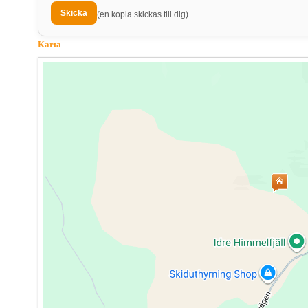
(en kopia skickas till dig)
Karta