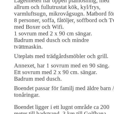
Lägenheten har öppen planlösning, med
allrum och fullutrustat kök, kyl/frys,
varmluftsugn, mikrovågsugn. Matbord fö
8 personer, soffa, fåtöljer, soffbord och T
med Boxer och Wifi.
1 sovrum med 2 x 90 cm sängar.
Badrum med dusch och mindre
tvättmaskin.
Uteplats med trädgårdsmöbler och grill.
Annexet, har 1 sovrum med en 90 säng.
Ett sovrum med 2 x 90 cm. sängar.
Badrum med dusch.
Boendet passar för familj med äldre barn /
tonåringar.
Boendet ligger i ett lugnt område ca 200
meter till badstrand, 3 km till Golfbana,