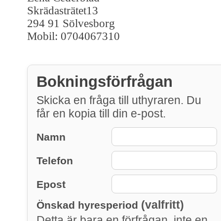
Skrädasträtet13
294 91 Sölvesborg
Mobil: 0704067310
Bokningsförfrågan
Skicka en fråga till uthyraren. Du
får en kopia till din e-post.
Namn
Telefon
Epost
(valfritt)
Önskad hyresperiod
Detta är bara en förfrågan, inte en