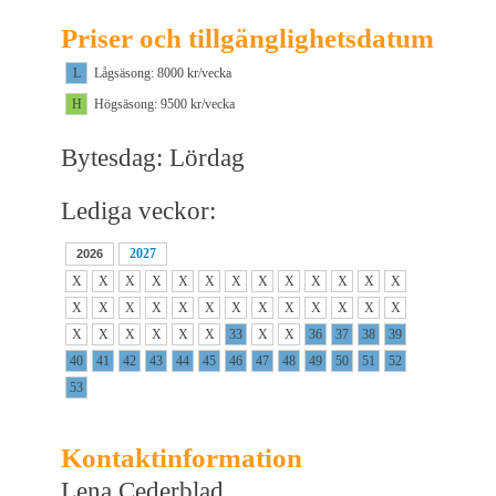
Priser och tillgänglighetsdatum
L
Lågsäsong: 8000 kr/vecka
H
Högsäsong: 9500 kr/vecka
Bytesdag: Lördag
Lediga veckor:
2027
2026
X
X
X
X
X
X
X
X
X
X
X
X
X
X
X
X
X
X
X
X
X
X
X
X
X
X
X
X
X
X
X
X
33
X
X
36
37
38
39
40
41
42
43
44
45
46
47
48
49
50
51
52
53
Kontaktinformation
Lena Cederblad