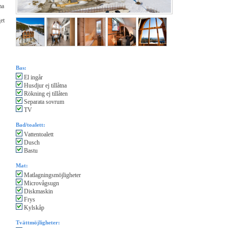
ma
et
Bas:
El ingår
Husdjur ej tillåtna
Rökning ej tillåten
Separata sovrum
TV
Bad/toalett:
Vattentoalett
Dusch
Bastu
Mat:
Matlagningsmöjligheter
Microvågsugn
Diskmaskin
Frys
Kylskåp
Tvättmöjligheter: