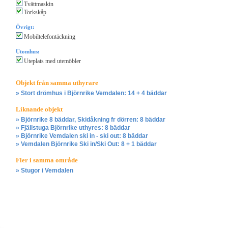
Tvättmaskin
Torkskåp
Övrigt:
Mobiltelefontäckning
Utomhus:
Uteplats med utemöbler
Objekt från samma uthyrare
» Stort drömhus i Björnrike Vemdalen: 14 + 4 bäddar
Liknande objekt
» Björnrike 8 bäddar, Skidåkning fr dörren: 8 bäddar
» Fjällstuga Björnrike uthyres: 8 bäddar
» Björnrike Vemdalen ski in - ski out: 8 bäddar
» Vemdalen Björnrike Ski in/Ski Out: 8 + 1 bäddar
Fler i samma område
» Stugor i Vemdalen