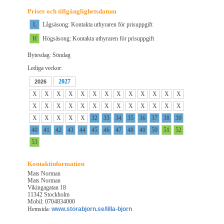
Priser och tillgänglighetsdatum
L
Lågsäsong: Kontakta uthyraren för prisuppgift
H
Högsäsong: Kontakta uthyraren för prisuppgift
Bytesdag: Söndag
Lediga veckor:
2027
2026
X
X
X
X
X
X
X
X
X
X
X
X
X
X
X
X
X
X
X
X
X
X
X
X
X
X
X
X
X
X
X
32
33
34
35
36
37
38
39
40
41
42
43
44
45
46
47
48
49
50
51
52
53
Kontaktinformation
Mats Norman
Mats Norman
Vikingagatan 18
11342 Stockholm
Mobil: 0704834000
Hemsida:
www.storabjorn.se/lilla-bjorn