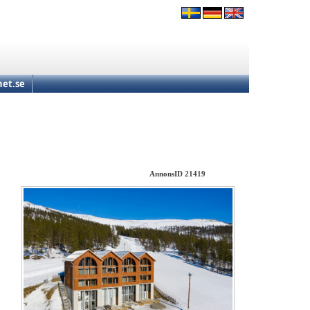
et.se
AnnonsID 21419