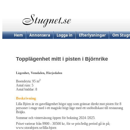
Hem
Annonsera
Logga in
Efterlysningar
Om Stugn
Topplägenhet mitt i pisten i Björnrike
Lägenhet, Vemdalen, Härjedalen
2
Boendeyta: 95 m
Antal rum: 5
Antal bäddar: 8
Beskrivning
Lilla Björn är en gavellägenhet högst upp som gränsar direkt mot pisten för 8
personer i etage med i ett magiskt högt läge med ett snöbollskast till restaurang
Bräjks.
Sommar och vintersäsong öppen för bokning 2024 /2025.
Priset varierar från 9900 - 30500 kr, för se pris/ledig period gå in på;
www.storabjorn.se/lilla-bjorn