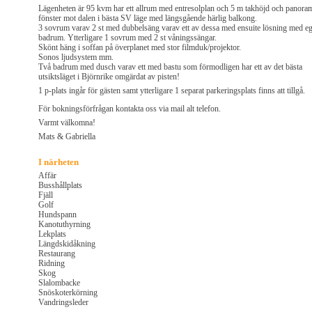
Lägenheten är 95 kvm har ett allrum med entresolplan och 5 m takhöjd och panora
fönster mot dalen i bästa SV läge med längsgående härlig balkong.
3 sovrum varav 2 st med dubbelsäng varav ett av dessa med ensuite lösning med eg
badrum. Ytterligare 1 sovrum med 2 st våningssängar.
Skönt häng i soffan på överplanet med stor filmduk/projektor.
Sonos ljudsystem mm.
Två badrum med dusch varav ett med bastu som förmodligen har ett av det bästa
utsiktsläget i Björnrike omgärdat av pisten!
1 p-plats ingår för gästen samt ytterligare 1 separat parkeringsplats finns att tillgå.
För bokningsförfrågan kontakta oss via mail alt telefon.
Varmt välkomna!
Mats & Gabriella
I närheten
Affär
Busshållplats
Fjäll
Golf
Hundspann
Kanotuthyrning
Lekplats
Längdskidåkning
Restaurang
Ridning
Skog
Slalombacke
Snöskoterkörning
Vandringsleder