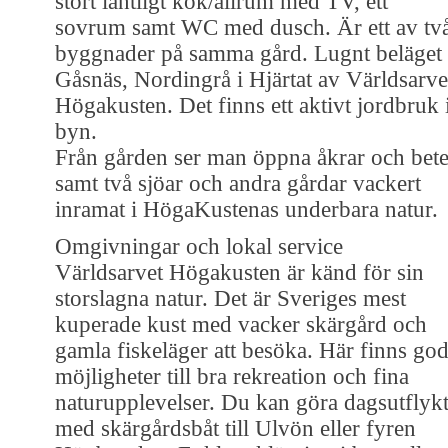
stort lantligt kök/allrum med TV, ett
sovrum samt WC med dusch. Är ett av tv
byggnader på samma gård. Lugnt beläget 
Gåsnäs, Nordingrå i Hjärtat av Världsarve
Högakusten. Det finns ett aktivt jordbruk 
byn.
Från gården ser man öppna åkrar och bet
samt två sjöar och andra gårdar vackert
inramat i HögaKustenas underbara natur.
Omgivningar och lokal service
Världsarvet Högakusten är känd för sin
storslagna natur. Det är Sveriges mest
kuperade kust med vacker skärgård och
gamla fiskeläger att besöka. Här finns go
möjligheter till bra rekreation och fina
naturupplevelser. Du kan göra dagsutflyk
med skärgårdsbåt till Ulvön eller fyren