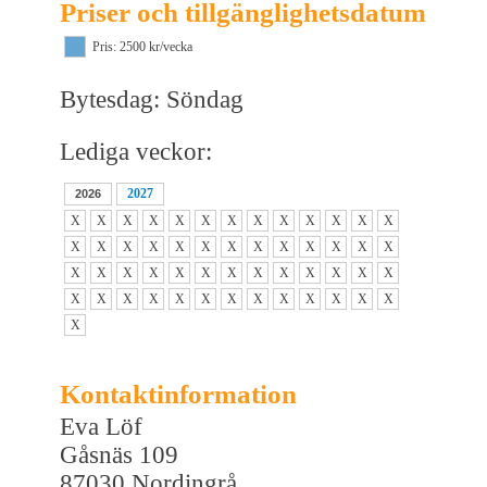
Priser och tillgänglighetsdatum
Pris: 2500 kr/vecka
Bytesdag: Söndag
Lediga veckor:
2027
2026
X
X
X
X
X
X
X
X
X
X
X
X
X
X
X
X
X
X
X
X
X
X
X
X
X
X
X
X
X
X
X
X
X
X
X
X
X
X
X
X
X
X
X
X
X
X
X
X
X
X
X
X
X
Kontaktinformation
Eva Löf
Gåsnäs 109
87030 Nordingrå